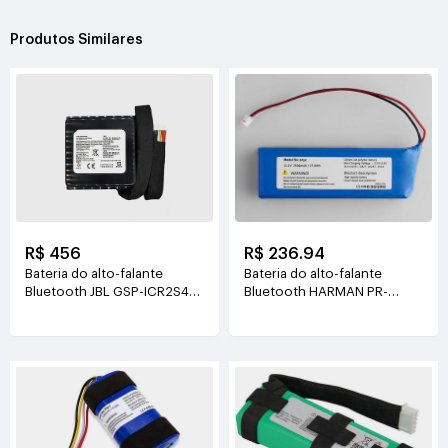
Produtos Similares
R$ 456
R$ 236.94
Bateria do alto-falante
Bateria do alto-falante
Bluetooth JBL GSP-ICR2S4P-
Bluetooth HARMAN PR-
PB350A
633496 3.85V(3960mAh
7.2V(10000mAh/72Wh)
15.25Wh)