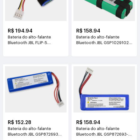
R$ 194.94
R$ 158.94
Bateria do alto-falante
Bateria do alto-falante
Bluetooth JBL FLIP-5
Bluetooth JBL GSP1029102
3.7V(5200mAh/32Wh)
GSP872693-03
3.7V(6000mAh)
R$ 152.28
R$ 158.94
Bateria do alto-falante
Bateria do alto-falante
Bluetooth JBL GSP872693
Bluetooth JBL GSP872693-
P763098-03 3.7V(3000mAh)
01A 3.7V(3000mAh)