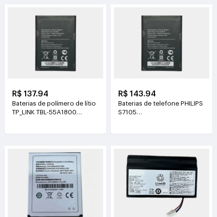
R$ 137.94
R$ 143.94
Baterias de polímero de lítio
Baterias de telefone PHILIPS
TP_LINK TBL-55A1800
S7105
3.8V(1800mAh/6.84Wh)
3.85V(4400mAh/16.94Wh)