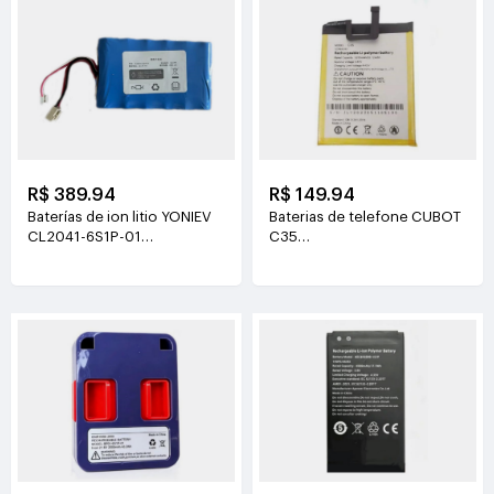
R$ 389.94
R$ 149.94
Baterías de ion litio YONIEV
Baterias de telefone CUBOT
CL2041-6S1P-01
C35
26V(2500mAh)
3.87V(5200mAh/20.124Wh)