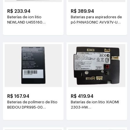
R$ 233.94
R$ 389.94
Baterías de ion litio
Baterias para aspiradores de
NEWLAND U455160
pó PANASONIC AVV97V-U3
3.8V(2000mAh/7.6Wh)
14.4V(3800mAh/55Wh)
R$ 167.94
R$ 419.94
Baterias de polímero de lítio
Baterías de ion litio XIAOMI
BEIDOU DPR995-00
2303-HW
3.7V(3200mAh/11.84Wh)
21.6V(2500mAh/54Wh)