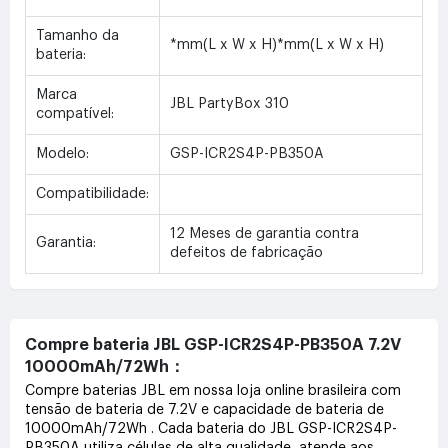
Tamanho da
*mm(L x W x H)*mm(L x W x H)
bateria:
Marca
JBL PartyBox 310
compatível:
Modelo:
GSP-ICR2S4P-PB350A
Compatibilidade:
12 Meses de garantia contra
Garantia:
defeitos de fabricação
Compre bateria JBL GSP-ICR2S4P-PB350A 7.2V
10000mAh/72Wh：
Compre baterias JBL em nossa loja online brasileira com
tensão de bateria de 7.2V e capacidade de bateria de
10000mAh/72Wh . Cada bateria do JBL GSP-ICR2S4P-
PB350A utiliza células de alta qualidade, atende aos