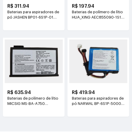
R$ 311.94
R$ 197.94
Baterias para aspiradores de
Baterias de polímero de lítio
pó JASHEN BP01-6S1P-01
HUA_XING AEC855090-1S1P
21.6V(2000mAh/43.2Wh)
3.8V(4500mAh/17.1Wh)
R$ 635.94
R$ 419.94
Baterias de polímero de lítio
Baterias para aspiradores de
MICSIG MS-BA-A750
pó NARWAL BP-6S1P-5000A
7.4V(7500mAh/55.5Wh)
21.6V(5000mAh/108Wh)