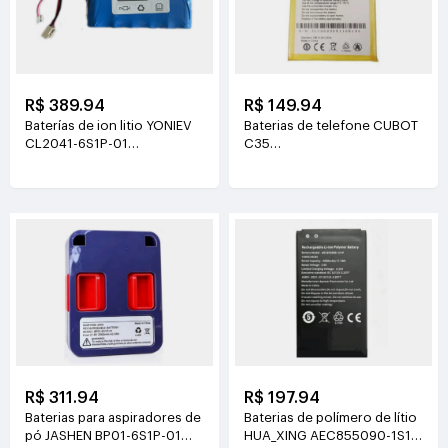
R$ 389.94
R$ 149.94
Baterías de ion litio YONIEV
Baterias de telefone CUBOT
CL2041-6S1P-01
C35
26V(2500mAh)
3.87V(5200mAh/20.124Wh)
R$ 311.94
R$ 197.94
Baterias para aspiradores de
Baterias de polímero de lítio
pó JASHEN BP01-6S1P-01
HUA_XING AEC855090-1S1P