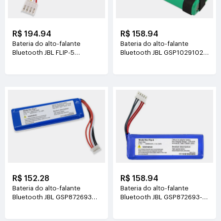
R$ 194.94
R$ 158.94
Bateria do alto-falante
Bateria do alto-falante
Bluetooth JBL FLIP-5
Bluetooth JBL GSP1029102
3.7V(5200mAh/32Wh)
GSP872693-03
3.7V(6000mAh)
R$ 152.28
R$ 158.94
Bateria do alto-falante
Bateria do alto-falante
Bluetooth JBL GSP872693
Bluetooth JBL GSP872693-
P763098-03 3.7V(3000mAh)
01A 3.7V(3000mAh)