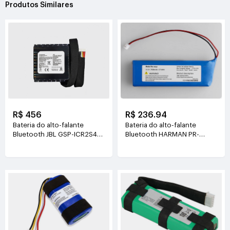
Produtos Similares
R$ 456
R$ 236.94
Bateria do alto-falante
Bateria do alto-falante
Bluetooth JBL GSP-ICR2S4P-
Bluetooth HARMAN PR-
PB350A
633496 3.85V(3960mAh
7.2V(10000mAh/72Wh)
15.25Wh)