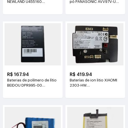
NEWLAND U455160
pó PANASONIC AVV97V-U3
3.8V(2000mAh/7.6Wh)
14.4V(3800mAh/55Wh)
R$ 167.94
R$ 419.94
Baterias de polímero de lítio
Baterías de ion litio XIAOMI
BEIDOU DPR995-00
2303-HW
3.7V(3200mAh/11.84Wh)
21.6V(2500mAh/54Wh)