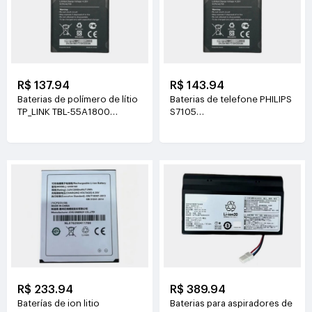
R$ 137.94
R$ 143.94
Baterias de polímero de lítio
Baterias de telefone PHILIPS
TP_LINK TBL-55A1800
S7105
3.8V(1800mAh/6.84Wh)
3.85V(4400mAh/16.94Wh)
R$ 233.94
R$ 389.94
Baterías de ion litio
Baterias para aspiradores de