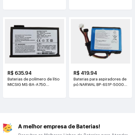
21.6V(2000mAh/43.2Wh)
3.8V(4500mAh/17.1Wh)
R$ 635.94
R$ 419.94
Baterias de polímero de lítio
Baterias para aspiradores de
MICSIG MS-BA-A750
pó NARWAL BP-6S1P-5000A
7.4V(7500mAh/55.5Wh)
21.6V(5000mAh/108Wh)
A melhor empresa de Baterias!