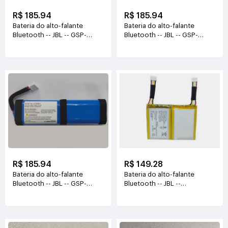
R$ 185.94
R$ 185.94
Bateria do alto-falante
Bateria do alto-falante
Bluetooth -- JBL -- GSP-
Bluetooth -- JBL -- GSP-
1S3P-CH40
1S3P-CH4D
3.6V(7500mAh/27WH)
3.6V(7500mAh/27Wh)
R$ 185.94
R$ 149.28
Bateria do alto-falante
Bateria do alto-falante
Bluetooth -- JBL -- GSP-
Bluetooth -- JBL --
2S2P-XT3A 7.4V(5200mAh)
GSP383562-G03
3.7V(750mAh/2.775WH)