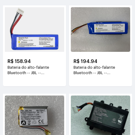
R$ 158.94
R$ 194.94
Bateria do alto-falante
Bateria do alto-falante
Bluetooth -- JBL --
Bluetooth -- JBL --
GSP872693-01A
JBL_CHARGE
3.7V(3000mAh)
3.7V(6000mAh/22.2WH)