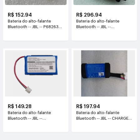
R$ 152.94
R$ 296.94
Bateria do alto-falante
Bateria do alto-falante
Bluetooth -- JBL -- P682634-
Bluetooth -- JBL --
01 3.7V(600mAh)
AEC103550-2S
7.68V(2500mah/19.1Wh)
R$ 149.28
R$ 197.94
Bateria do alto-falante
Bateria do alto-falante
Bluetooth -- JBL --
Bluetooth -- JBL -- CHARGE-
AEC653055-2P
5 3.7V(7500mAh/27.0Wh)
3.7V(2000mAh/7.40WH)