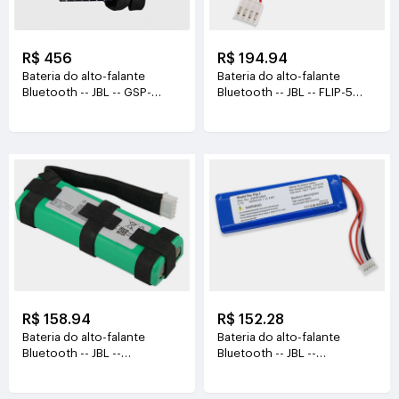
R$ 456
R$ 194.94
Bateria do alto-falante
Bateria do alto-falante
Bluetooth -- JBL -- GSP-
Bluetooth -- JBL -- FLIP-5
ICR2S4P-PB350A
3.7V(5200mAh/32Wh)
7.2V(10000mAh/72Wh)
R$ 158.94
R$ 152.28
Bateria do alto-falante
Bateria do alto-falante
Bluetooth -- JBL --
Bluetooth -- JBL --
GSP1029102 GSP872693-03
GSP872693 P763098-03
3.7V(6000mAh)
3.7V(3000mAh)