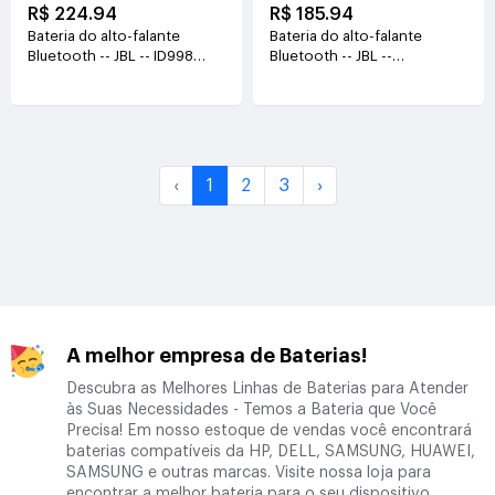
R$ 224.94
R$ 185.94
Bateria do alto-falante
Bateria do alto-falante
Bluetooth -- JBL -- ID998
Bluetooth -- JBL --
IY068
IY1091/PULSE4
3.6V(7500mAh/27.0WH)
3.6V(7260mAh/26.136WH)
‹
1
2
3
›
A melhor empresa de Baterias!
Descubra as Melhores Linhas de Baterias para Atender
às Suas Necessidades - Temos a Bateria que Você
Precisa! Em nosso estoque de vendas você encontrará
baterias compatíveis da HP, DELL, SAMSUNG, HUAWEI,
SAMSUNG e outras marcas. Visite nossa loja para
encontrar a melhor bateria para o seu dispositivo.