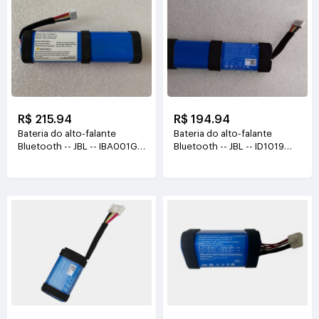
R$ 215.94
R$ 194.94
Bateria do alto-falante
Bateria do alto-falante
Bluetooth -- JBL -- IBA001GA
Bluetooth -- JBL -- ID1019
GSP-2S2P-XT3A
7.2V(5000mAh 36.0Wh)
7.4V(5200mAh)