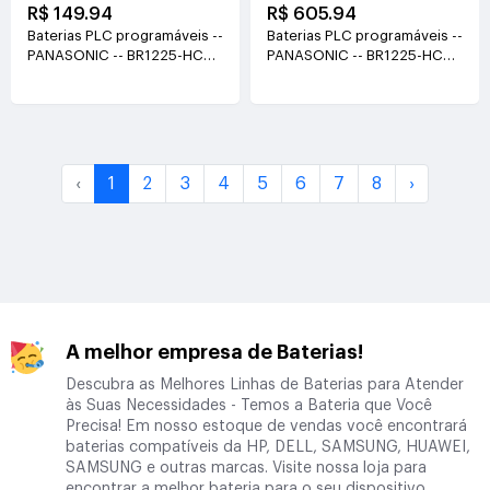
R$ 149.94
R$ 605.94
Baterias PLC programáveis --
Baterias PLC programáveis --
PANASONIC -- BR1225-HCN-
PANASONIC -- BR1225-HCN-
3V 3V()
3V 3V()
‹
1
2
3
4
5
6
7
8
›
A melhor empresa de Baterias!
Descubra as Melhores Linhas de Baterias para Atender
às Suas Necessidades - Temos a Bateria que Você
Precisa! Em nosso estoque de vendas você encontrará
baterias compatíveis da HP, DELL, SAMSUNG, HUAWEI,
SAMSUNG e outras marcas. Visite nossa loja para
encontrar a melhor bateria para o seu dispositivo.