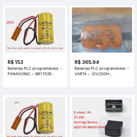
R$ 153
R$ 365.94
Baterias PLC programáveis --
Baterias PLC programáveis --
PANASONIC -- BR17335
VARTA -- 3/V200H
3V(1200mAh)
3.6V(200MAH/0.72Wh)