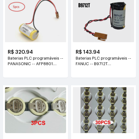
R$ 320.94
R$ 143.94
Baterias PLC programáveis --
Baterias PLC programáveis --
PANASONIC -- AFP8801
FANUC -- B9712T
3v(1200mah)
3V(1200mAh/1.2Ah)