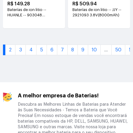
R$ 149.28
R$ 509.94
Baterías de ion litio --
Baterías de ion litio -- JJY --
HUANLE -- 903048
2921093 3.8V(8000mAh)
7.4V(1200mAh)
1
2
3
4
5
6
7
8
9
10
...
50
5
A melhor empresa de Baterias!
Descubra as Melhores Linhas de Baterias para Atender
às Suas Necessidades - Temos a Bateria que Você
Precisa! Em nosso estoque de vendas você encontrará
baterias compatíveis da HP, DELL, SAMSUNG, HUAWEI,
SAMSUNG e outras marcas. Visite nossa loja para
encontrar a melhor bateria para o seu dispositivo.