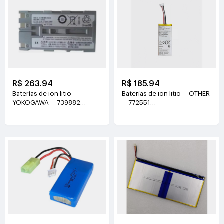
R$ 263.94
R$ 185.94
Baterías de ion litio --
Baterías de ion litio -- OTHER
YOKOGAWA -- 739882
-- 772551
7.2V(2170mAh/16WH)
3.7V(1200mAh/4.44Wh)