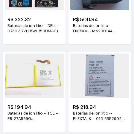
R$ 500.94
R$ 322.32
Baterías de ion litio --
Baterías de ion litio -- DELL --
ENESKA -- MA200144
H730 3.7V(1.8WH/500MAH)
0012303
14.8V(3000mAh/44.4Wh)
R$ 194.94
R$ 218.94
Baterías de ion litio -- TCL --
Baterías de ion litio --
PR-27A589G
PLEXTALK -- 013-6552902
3.8V(6500mAh/24.7WH)
3.7V(1550mAh/5.7WH)