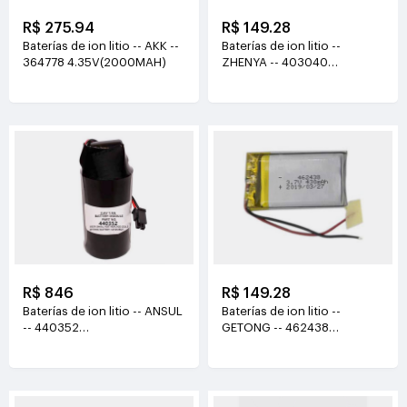
R$ 275.94
R$ 149.28
Baterías de ion litio -- AKK --
Baterías de ion litio --
364778 4.35V(2000MAH)
ZHENYA -- 403040
3.7V(450mAh)
R$ 846
R$ 149.28
Baterías de ion litio -- ANSUL
Baterías de ion litio --
-- 440352
GETONG -- 462438
3.6V(1900mAh/6.84Wh)
3.7V(430mAh)