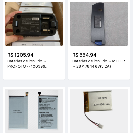
R$ 1205.94
R$ 554.94
Baterías de ion litio --
Baterías de ion litio -- MILLER
PROFOTO -- 100396
-- 287178 14.6V(3.2A)
14.4V/16.8V(21.6Wh/1.5Ah)