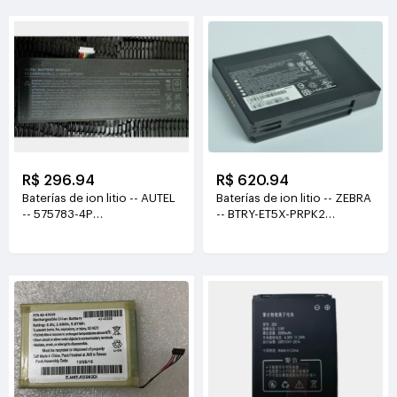
R$ 296.94
R$ 620.94
Baterías de ion litio -- AUTEL
Baterías de ion litio -- ZEBRA
-- 575783-4P
-- BTRY-ET5X-PRPK2
3.8V(15000mah/57Wh)
7.6V(3230mAh /24.54Wh)