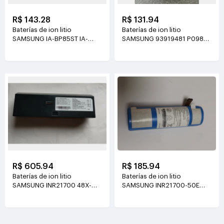
R$ 143.28
R$ 131.94
Baterías de ion litio
Baterías de ion litio
SAMSUNG IA-BP85ST IA-
SAMSUNG 93919481 P0986
BP85NF
3.85V(215mAh/0.83Wh)
7.4V(850mAh/6.3Wh)
R$ 605.94
R$ 185.94
Baterías de ion litio
Baterías de ion litio
SAMSUNG INR21700 48X-
SAMSUNG INR21700-50E
4S1P-CRL400
3.6V(4900mAh/17.64Wh)
14.56V(4400mAh/64.06Wh)