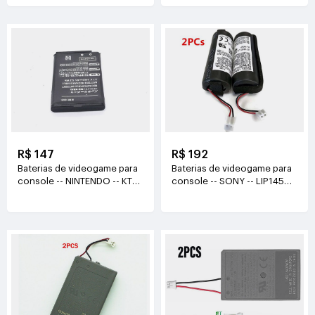
3.8V(3570mAh/13.6Wh)
R$ 147
R$ 192
Baterias de videogame para
Baterias de videogame para
console -- NINTENDO -- KTR-
console -- SONY -- LIP1450
003 3.7V(1400mAh 5.2Wh)
3.7V(1380mAh)