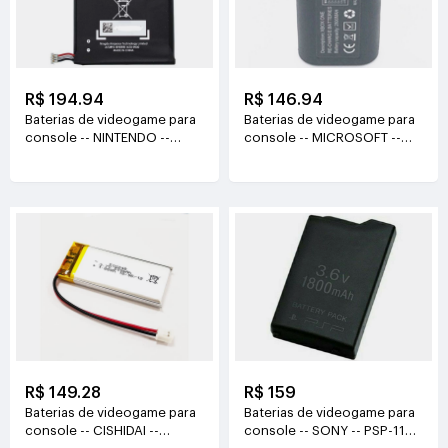
R$ 194.94
R$ 146.94
Baterias de videogame para
Baterias de videogame para
console -- NINTENDO --
console -- MICROSOFT --
HDH-003
BOXONE 3.0V(1400mAh)
3.8V(3570mAh/13.6WH)
R$ 149.28
R$ 159
Baterias de videogame para
Baterias de videogame para
console -- CISHIDAI --
console -- SONY -- PSP-110