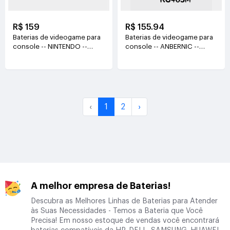
R$ 159
R$ 155.94
Baterias de videogame para
Baterias de videogame para
console -- NINTENDO --
console -- ANBERNIC --
HAC-006
RG405M
3.7V(525mAh/1.9Wh)
3.8V(5000mAh/19Wh)
‹
1
2
›
A melhor empresa de Baterias!
Descubra as Melhores Linhas de Baterias para Atender
às Suas Necessidades - Temos a Bateria que Você
Precisa! Em nosso estoque de vendas você encontrará