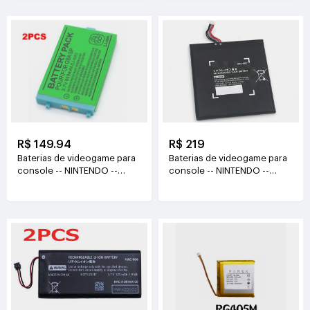
R$ 149.94
R$ 219
Baterias de videogame para
Baterias de videogame para
console -- NINTENDO --
console -- NINTENDO --
GBA-SP 3.7V(850mAh)
HAC-003
3.7V(4310mAh/16.0Wh)