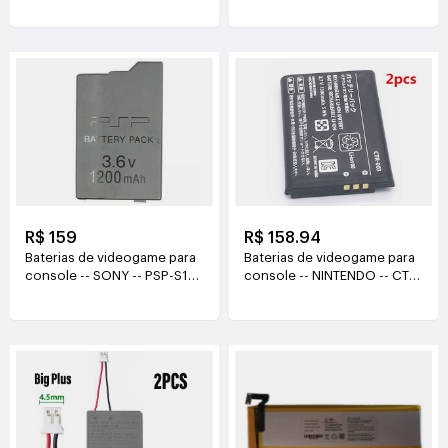
502248
PSP1000 PSP1004 PSP1006
3.7V(500mAh/1.85WH)
3.6V(1800mAh)
R$ 159
R$ 158.94
Baterias de videogame para
Baterias de videogame para
console -- SONY -- PSP-S110
console -- NINTENDO -- CTR-
PSP3000 PSP-2000
003 3.7v(1300mAh/5Wh)
3.6V(1200mAh)