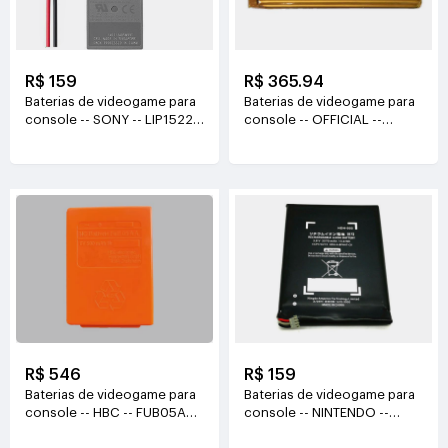
R$ 159
R$ 365.94
Baterias de videogame para
Baterias de videogame para
console -- SONY -- LIP1522
console -- OFFICIAL --
3.65v(1000mAh/3.7WH)
6438132-2S
7.6V(4900mAh/37.24Wh)
R$ 546
R$ 159
Baterias de videogame para
Baterias de videogame para
console -- HBC -- FUB05AA
console -- NINTENDO --
6V(500mAh/3Wh)
HDH-003 HDH-001