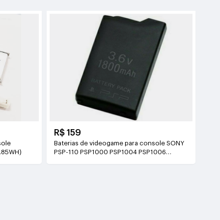
R$ 159
sole
Baterias de videogame para console SONY
1.85WH)
PSP-110 PSP1000 PSP1004 PSP1006
3.6V(1800mAh)