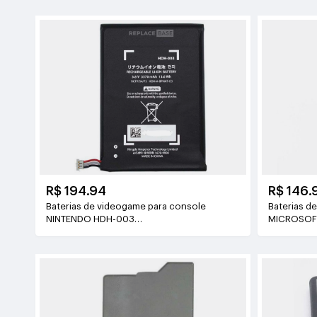
R$ 194.94
R$ 146.
Baterias de videogame para console
Baterias d
NINTENDO HDH-003
MICROSOF
3.8V(3570mAh/13.6WH)