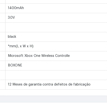
1400mAh
3.0V
black
*mm(L x W x H)
Microsoft Xbox One Wireless Controlle
BOXONE
12 Meses de garantia contra defeitos de fabricação