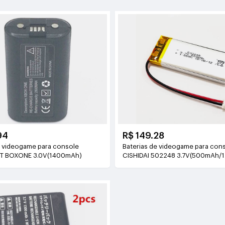
94
R$ 149.28
e videogame para console
Baterias de videogame para con
T BOXONE 3.0V(1400mAh)
CISHIDAI 502248 3.7V(500mAh/