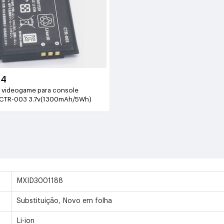
94
e videogame para console
CTR-003 3.7v(1300mAh/5Wh)
MXID3001188
Substituição, Novo em folha
Li-ion