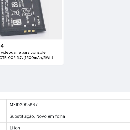
94
e videogame para console
CTR-003 3.7v(1300mAh/5Wh)
MXID2995887
Substituição, Novo em folha
Li-ion