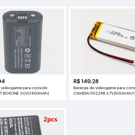
94
R$ 149.28
e videogame para console
Baterias de videogame para con
T BOXONE 3.0V(1400mAh)
CISHIDAI 502248 3.7V(500mAh/