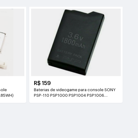
R$ 159
sole
Baterias de videogame para console SONY
1.85WH)
PSP-110 PSP1000 PSP1004 PSP1006
3.6V(1800mAh)