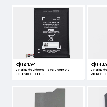
R$ 194.94
R$ 146.
Baterias de videogame para console
Baterias d
NINTENDO HDH-003
MICROSOF
3.8V(3570mAh/13.6WH)