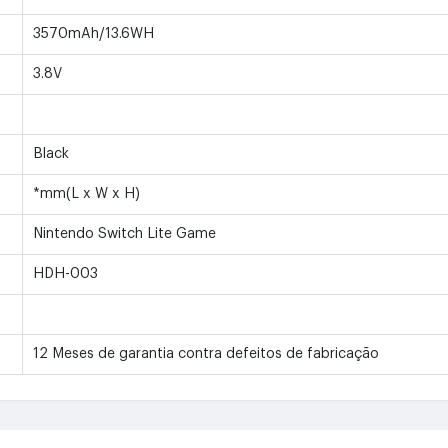
3570mAh/13.6WH
3.8V
Black
*mm(L x W x H)
Nintendo Switch Lite Game
HDH-003
12 Meses de garantia contra defeitos de fabricação