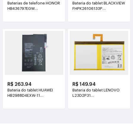
Baterias de telefone HONOR
Bateria do tablet BLACKVIEW
HB436797EGW
FHPK26106133P
3.89V(5130mAh/19.96Wh)
3.8V(5100mAh/19.38Wh)
R$ 263.94
R$ 149.94
Bateria do tablet HUAWEI
Bateria do tablet LENOVO
HB2988D4EXW-11
L23D2P31
3.88V(6350mAh/24.64Wh)
3.91V(7040mAh/27.6Wh)