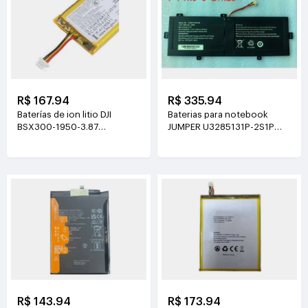
R$ 167.94
R$ 335.94
Baterías de ion litio DJI
Baterias para notebook
BSX300-1950-3.87
JUMPER U3285131P-2S1P
3.87V(1950mAh/7.55Wh)
7.6V(5000mAh)
R$ 143.94
R$ 173.94