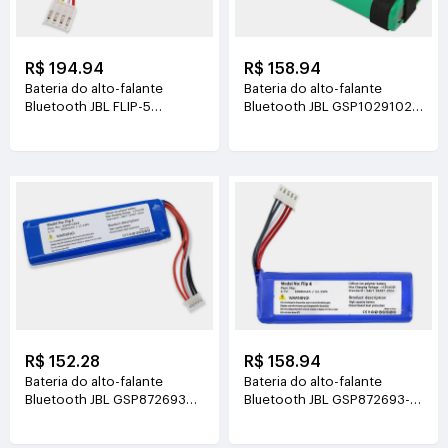
R$ 194.94
R$ 158.94
Bateria do alto-falante
Bateria do alto-falante
Bluetooth JBL FLIP-5
Bluetooth JBL GSP1029102
3.7V(5200mAh/32Wh)
GSP872693-03
3.7V(6000mAh)
R$ 152.28
R$ 158.94
Bateria do alto-falante
Bateria do alto-falante
Bluetooth JBL GSP872693
Bluetooth JBL GSP872693-
P763098-03 3.7V(3000mAh)
01A 3.7V(3000mAh)