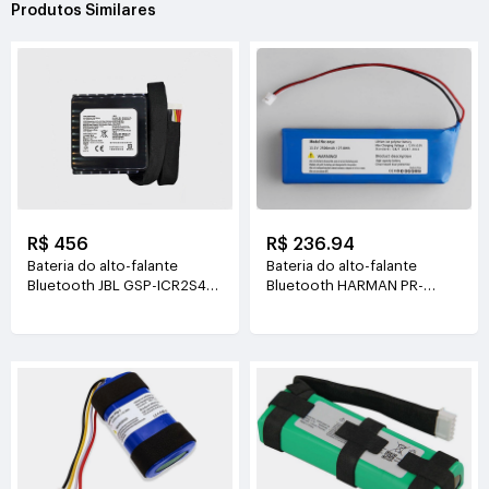
Produtos Similares
R$ 456
R$ 236.94
Bateria do alto-falante
Bateria do alto-falante
Bluetooth JBL GSP-ICR2S4P-
Bluetooth HARMAN PR-
PB350A
633496 3.85V(3960mAh
7.2V(10000mAh/72Wh)
15.25Wh)