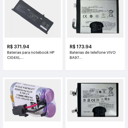
R$ 371.94
R$ 173.94
Baterias para notebook HP
Baterias de telefone VIVO
CI04XL
BA97
7.72V(8810mAh/68Wh)
3.81V(6200mAh/23.63Wh)