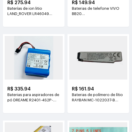
R$ 275.94
R$ 149.94
Baterías de ion litio
Baterias de telefone VIVO
LAND_ROVER LR46049
BB20
4V(900mAh*2)
3.77V(6510mAh/24.55Wh)
R$ 335.94
R$ 161.94
Baterias para aspiradores de
Baterias de polímero de lítio
pó DREAME R2401-4S2P-
RAYBAN MC-1022037-B
XDEV 14.4V(6400mah)
3.89V(219mAh/852mWh)