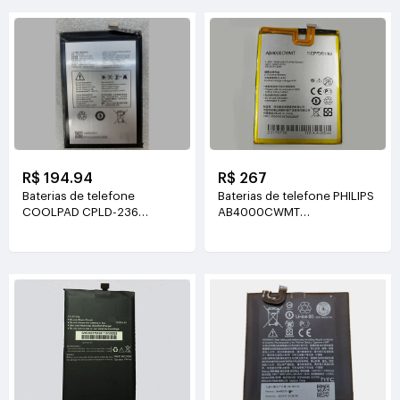
R$ 194.94
R$ 267
Baterias de telefone
Baterias de telefone PHILIPS
COOLPAD CPLD-236
AB4000CWMT
3.85V(3860mAh/14.85WH)
3.85V(4000mah/15.4WH)