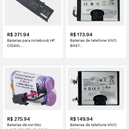
R$ 371.94
R$ 173.94
Baterias para notebook HP
Baterias de telefone VIVO
CI04XL
BA97
7.72V(8810mAh/68Wh)
3.81V(6200mAh/23.63Wh)
R$ 275.94
R$ 149.94
Baterías de ion litio
Baterias de telefone VIVO