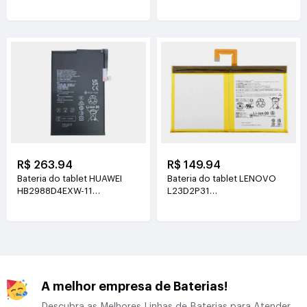
3.89V(5130mAh/19.96Wh)
3.8V(5100mAh/19.38Wh)
R$ 263.94
R$ 149.94
Bateria do tablet HUAWEI
Bateria do tablet LENOVO
HB2988D4EXW-11
L23D2P31
3.88V(6350mAh/24.64Wh)
3.91V(7040mAh/27.6Wh)
A melhor empresa de Baterias!