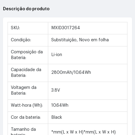
Descrição do produto
SKU:
MXID3017264
Condição:
Substituição, Novo em folha
Composição da
Li-ion
Bateria:
Capacidade da
2800mAh/10.64Wh
Bateria:
Voltagem da
3.8V
Bateria:
Watt-hora (Wh):
10.64Wh
Cor da bateria:
Black
Tamanho da
*mm(L x W x H)*mm(L x W x H)