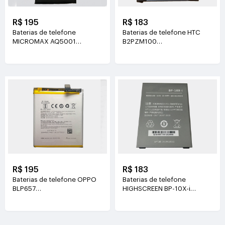
R$ 195
R$ 183
Baterias de telefone
Baterias de telefone HTC
MICROMAX AQ5001
B2PZM100
3.7V(3500mAh/7.65WH)
3.85V(2435mAh/9.37WH)
R$ 195
R$ 183
Baterias de telefone OPPO
Baterias de telefone
BLP657
HIGHSCREEN BP-10X-i
3.85V(3210mAh/12.35WH)
3.8V(6000mAh/22.8WH)