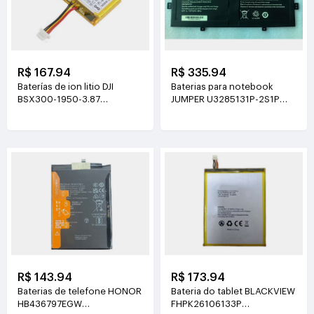
R$ 167.94
R$ 335.94
Baterías de ion litio DJI
Baterias para notebook
BSX300-1950-3.87
JUMPER U3285131P-2S1P
3.87V(1950mAh/7.55Wh)
7.6V(5000mAh)
R$ 143.94
R$ 173.94
Baterias de telefone HONOR
Bateria do tablet BLACKVIEW
HB436797EGW
FHPK26106133P