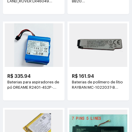
LAND_ROVER LR46049
BB20
4V(900mAh*2)
3.77V(6510mAh/24.55Wh)
R$ 335.94
R$ 161.94
Baterias para aspiradores de
Baterias de polímero de lítio
pó DREAME R2401-4S2P-
RAYBAN MC-1022037-B
XDEV 14.4V(6400mah)
3.89V(219mAh/852mWh)