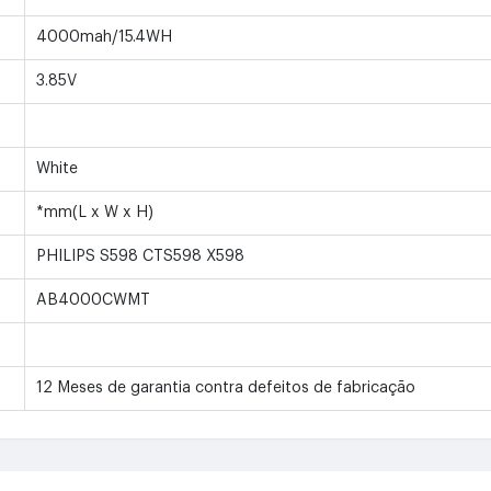
4000mah/15.4WH
3.85V
White
*mm(L x W x H)
PHILIPS S598 CTS598 X598
AB4000CWMT
12 Meses de garantia contra defeitos de fabricação