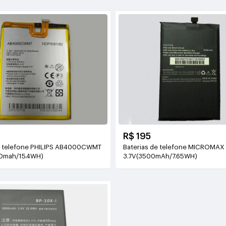
R$ 195
e telefone PHILIPS AB4000CWMT
Baterias de telefone MICROMA
0mah/15.4WH)
3.7V(3500mAh/7.65WH)