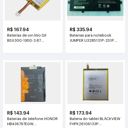
R$ 167.94
R$ 335.94
Baterías de ion litio DJI
Baterias para notebook
BSX300-1950-3.87
JUMPER U3285131P-2S1P
3.87V(1950mAh/7.55Wh)
7.6V(5000mAh)
R$ 143.94
R$ 173.94
Baterias de telefone HONOR
Bateria do tablet BLACKVIEW
HB436797EGW
FHPK26106133P