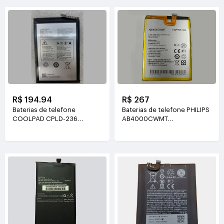
R$ 194.94
R$ 267
Baterias de telefone
Baterias de telefone PHILIPS
COOLPAD CPLD-236
AB4000CWMT
3.85V(3860mAh/14.85WH)
3.85V(4000mah/15.4WH)