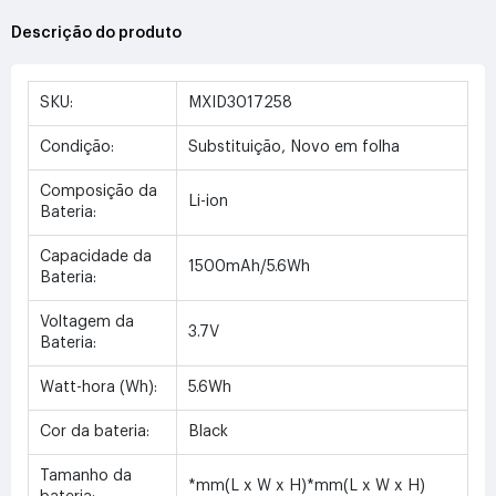
Descrição do produto
SKU:
MXID3017258
Condição:
Substituição, Novo em folha
Composição da
Li-ion
Bateria:
Capacidade da
1500mAh/5.6Wh
Bateria:
Voltagem da
3.7V
Bateria:
Watt-hora (Wh):
5.6Wh
Cor da bateria:
Black
Tamanho da
*mm(L x W x H)*mm(L x W x H)