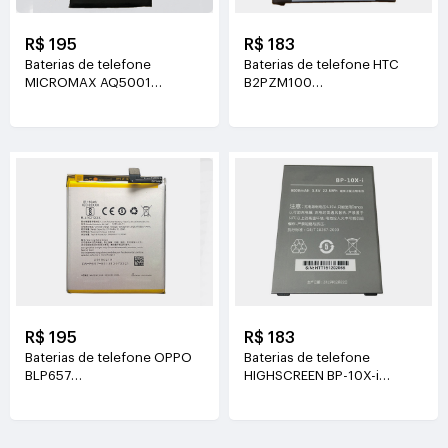
R$ 195
R$ 183
Baterias de telefone
Baterias de telefone HTC
MICROMAX AQ5001
B2PZM100
3.7V(3500mAh/7.65WH)
3.85V(2435mAh/9.37WH)
R$ 195
R$ 183
Baterias de telefone OPPO
Baterias de telefone
BLP657
HIGHSCREEN BP-10X-i
3.85V(3210mAh/12.35WH)
3.8V(6000mAh/22.8WH)