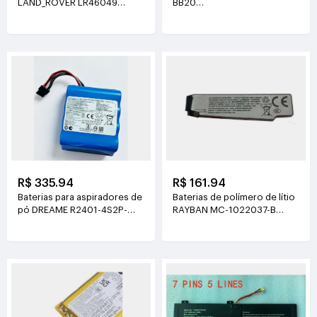
LAND_ROVER LR46049
BB20
4V(900mAh*2)
3.77V(6510mAh/24.55Wh)
R$ 335.94
R$ 161.94
Baterias para aspiradores de
Baterias de polímero de lítio
pó DREAME R2401-4S2P-
RAYBAN MC-1022037-B
XDEV 14.4V(6400mah)
3.89V(219mAh/852mWh)