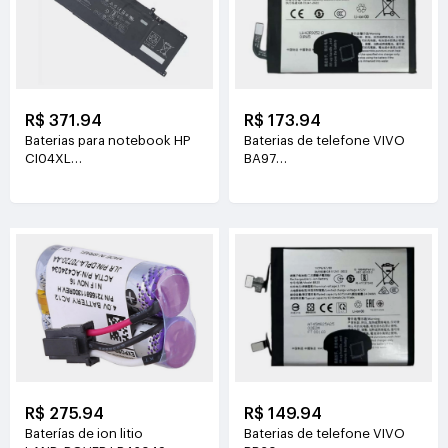
R$ 371.94
R$ 173.94
Baterias para notebook HP
Baterias de telefone VIVO
CI04XL
BA97
7.72V(8810mAh/68Wh)
3.81V(6200mAh/23.63Wh)
R$ 275.94
R$ 149.94
Baterías de ion litio
Baterias de telefone VIVO