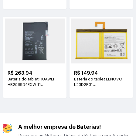
3.89V(5130mAh/19.96Wh)
3.8V(5100mAh/19.38Wh)
R$ 263.94
R$ 149.94
Bateria do tablet HUAWEI
Bateria do tablet LENOVO
HB2988D4EXW-11
L23D2P31
3.88V(6350mAh/24.64Wh)
3.91V(7040mAh/27.6Wh)
A melhor empresa de Baterias!