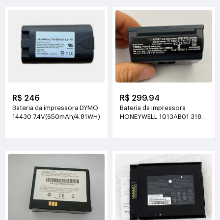
R$ 246
R$ 299.94
Bateria da impressora DYMO
Bateria da impressora
14430 7.4V(650mAh/4.81WH)
HONEYWELL 1013AB01 318-
049-001
7.4V(1.62Ah/11.99Wh)