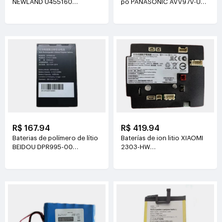
NEWLAND U455160
pó PANASONIC AVV97V-U3
3.8V(2000mAh/7.6Wh)
14.4V(3800mAh/55Wh)
R$ 167.94
R$ 419.94
Baterias de polímero de lítio
Baterías de ion litio XIAOMI
BEIDOU DPR995-00
2303-HW
3.7V(3200mAh/11.84Wh)
21.6V(2500mAh/54Wh)