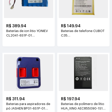
R$ 389.94
R$ 149.94
Baterías de ion litio YONIEV
Baterias de telefone CUBOT
CL2041-6S1P-01
C35
26V(2500mAh)
3.87V(5200mAh/20.124Wh)
R$ 311.94
R$ 197.94
Baterias para aspiradores de
Baterias de polímero de lítio
pó JASHEN BP01-6S1P-01
HUA_XING AEC855090-1S1P