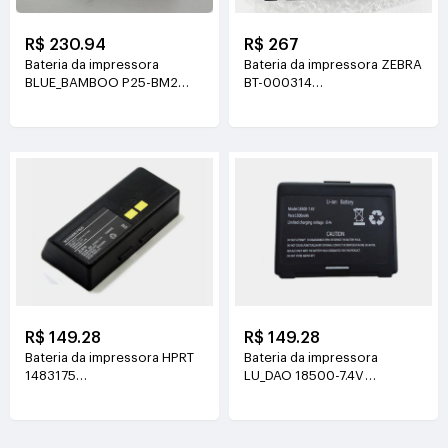
R$ 230.94
R$ 267
Bateria da impressora
Bateria da impressora ZEBRA
BLUE_BAMBOO P25-BM2
BT-000314
7.4V(1400mAh)
3.6V(4300mAh/15.48WH)
R$ 149.28
R$ 149.28
Bateria da impressora HPRT
Bateria da impressora
1483175
LU_DAO 18500-7.4V
7.4V(2000mAh/14.8WH)
7.4V(1500mAh)