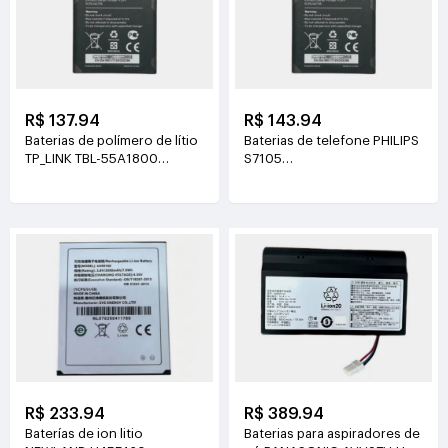
R$ 137.94
R$ 143.94
Baterias de polímero de lítio
Baterias de telefone PHILIPS
TP_LINK TBL-55A1800
S7105
3.8V(1800mAh/6.84Wh)
3.85V(4400mAh/16.94Wh)
R$ 233.94
R$ 389.94
Baterías de ion litio
Baterias para aspiradores de