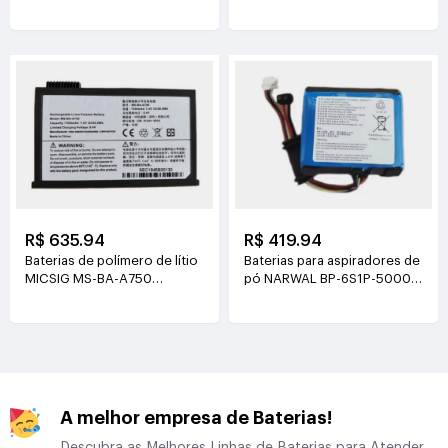
21.6V(2000mAh/43.2Wh)
3.8V(4500mAh/17.1Wh)
R$ 635.94
R$ 419.94
Baterias de polímero de lítio
Baterias para aspiradores de
MICSIG MS-BA-A750
pó NARWAL BP-6S1P-5000A
7.4V(7500mAh/55.5Wh)
21.6V(5000mAh/108Wh)
A melhor empresa de Baterias!