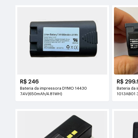
R$ 246
R$ 299.
Bateria da impressora DYMO 14430
Bateria da
7.4V(650mAh/4.81WH)
1013AB01 
7.4V(1.62A