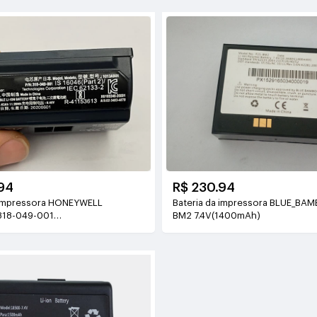
94
R$ 230.94
 impressora HONEYWELL
Bateria da impressora BLUE_BA
318-049-001
BM2 7.4V(1400mAh)
h/11.99Wh)