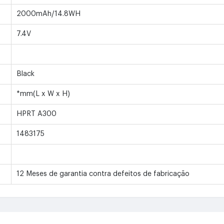
2000mAh/14.8WH
7.4V
Black
*mm(L x W x H)
HPRT A300
1483175
12 Meses de garantia contra defeitos de fabricação