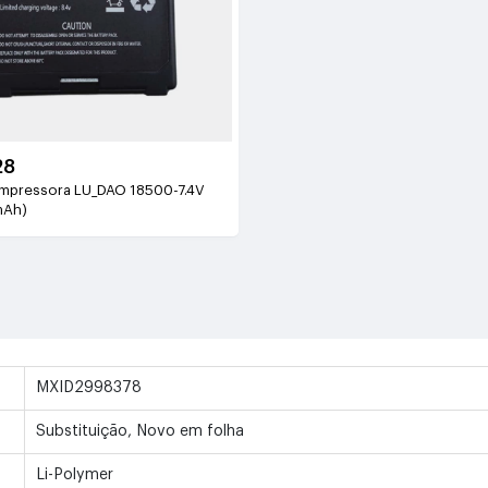
28
 impressora LU_DAO 18500-7.4V
mAh)
MXID2998378
Substituição, Novo em folha
Li-Polymer