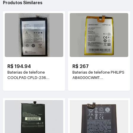
Produtos Similares
R$ 194.94
R$ 267
Baterias de telefone
Baterias de telefone PHILIPS
COOLPAD CPLD-236
AB4000CWMT
3.85V(3860mAh/14.85WH)
3.85V(4000mah/15.4WH)