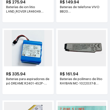
R$ 275.94
R$ 149.94
Baterías de ion litio
Baterias de telefone VIVO
LAND_ROVER LR46049
BB20
4V(900mAh*2)
3.77V(6510mAh/24.55Wh)
R$ 335.94
R$ 161.94
Baterias para aspiradores de
Baterias de polímero de lítio
pó DREAME R2401-4S2P-
RAYBAN MC-1022037-B
XDEV 14.4V(6400mah)
3.89V(219mAh/852mWh)