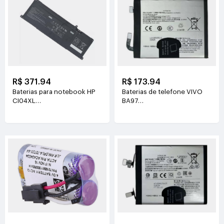
R$ 371.94
R$ 173.94
Baterias para notebook HP
Baterias de telefone VIVO
CI04XL
BA97
7.72V(8810mAh/68Wh)
3.81V(6200mAh/23.63Wh)