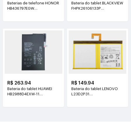
Baterias de telefone HONOR
Bateria do tablet BLACKVIEW
HB436797EGW
FHPK26106133P
3.89V(5130mAh/19.96Wh)
3.8V(5100mAh/19.38Wh)
R$ 263.94
R$ 149.94
Bateria do tablet HUAWEI
Bateria do tablet LENOVO
HB2988D4EXW-11
L23D2P31
3.88V(6350mAh/24.64Wh)
3.91V(7040mAh/27.6Wh)