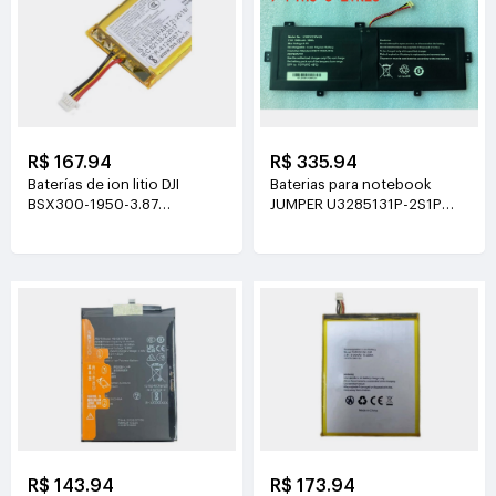
R$ 167.94
R$ 335.94
Baterías de ion litio DJI
Baterias para notebook
BSX300-1950-3.87
JUMPER U3285131P-2S1P
3.87V(1950mAh/7.55Wh)
7.6V(5000mAh)
R$ 143.94
R$ 173.94