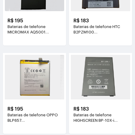
R$ 195
R$ 183
Baterias de telefone
Baterias de telefone HTC
MICROMAX AQ5001
B2PZM100
3.7V(3500mAh/7.65WH)
3.85V(2435mAh/9.37WH)
R$ 195
R$ 183
Baterias de telefone OPPO
Baterias de telefone
BLP657
HIGHSCREEN BP-10X-i
3.85V(3210mAh/12.35WH)
3.8V(6000mAh/22.8WH)