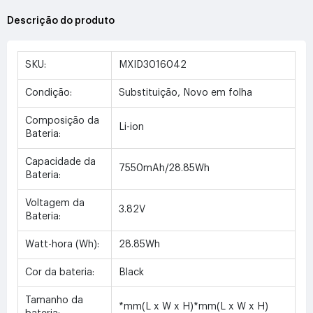
Descrição do produto
SKU:
MXID3016042
Condição:
Substituição, Novo em folha
Composição da
Li-ion
Bateria:
Capacidade da
7550mAh/28.85Wh
Bateria:
Voltagem da
3.82V
Bateria:
Watt-hora (Wh):
28.85Wh
Cor da bateria:
Black
Tamanho da
*mm(L x W x H)*mm(L x W x H)