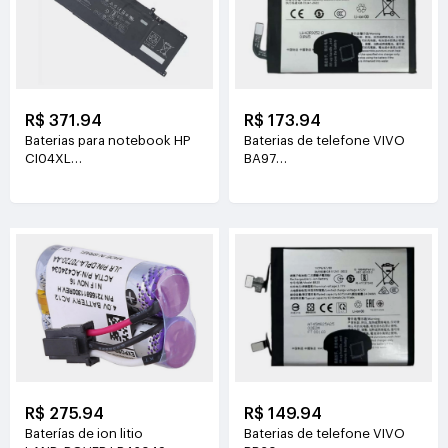
R$ 371.94
R$ 173.94
Baterias para notebook HP
Baterias de telefone VIVO
CI04XL
BA97
7.72V(8810mAh/68Wh)
3.81V(6200mAh/23.63Wh)
R$ 275.94
R$ 149.94
Baterías de ion litio
Baterias de telefone VIVO