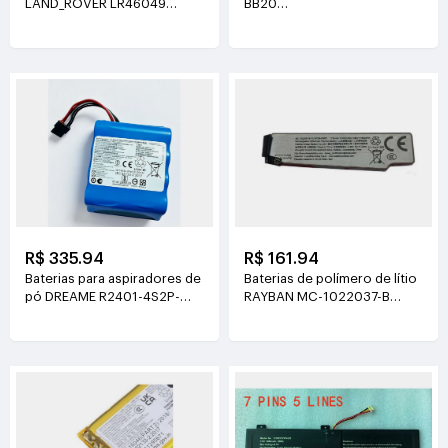
LAND_ROVER LR46049
BB20
4V(900mAh*2)
3.77V(6510mAh/24.55Wh)
R$ 335.94
R$ 161.94
Baterias para aspiradores de
Baterias de polímero de lítio
pó DREAME R2401-4S2P-
RAYBAN MC-1022037-B
XDEV 14.4V(6400mah)
3.89V(219mAh/852mWh)