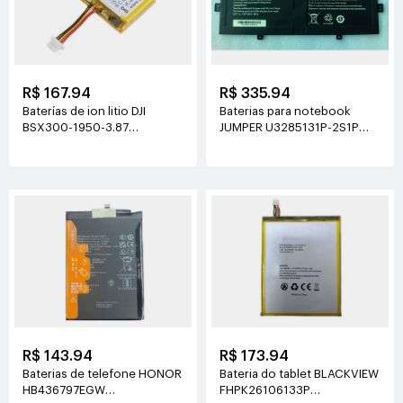
R$ 167.94
R$ 335.94
Baterías de ion litio DJI
Baterias para notebook
BSX300-1950-3.87
JUMPER U3285131P-2S1P
3.87V(1950mAh/7.55Wh)
7.6V(5000mAh)
R$ 143.94
R$ 173.94
Baterias de telefone HONOR
Bateria do tablet BLACKVIEW
HB436797EGW
FHPK26106133P