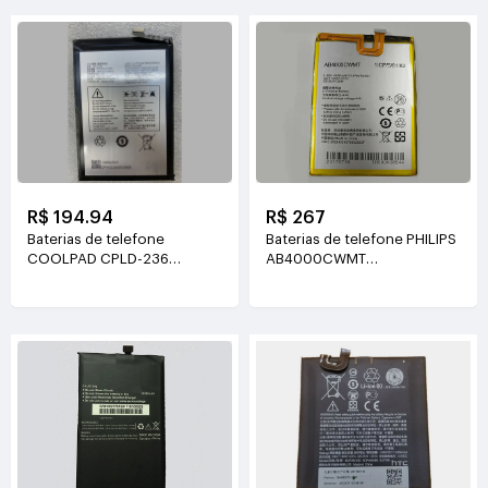
R$ 194.94
R$ 267
Baterias de telefone
Baterias de telefone PHILIPS
COOLPAD CPLD-236
AB4000CWMT
3.85V(3860mAh/14.85WH)
3.85V(4000mah/15.4WH)