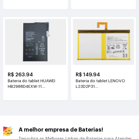
3.89V(5130mAh/19.96Wh)
3.8V(5100mAh/19.38Wh)
R$ 263.94
R$ 149.94
Bateria do tablet HUAWEI
Bateria do tablet LENOVO
HB2988D4EXW-11
L23D2P31
3.88V(6350mAh/24.64Wh)
3.91V(7040mAh/27.6Wh)
A melhor empresa de Baterias!