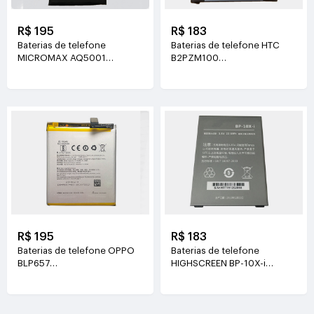
R$ 195
R$ 183
Baterias de telefone
Baterias de telefone HTC
MICROMAX AQ5001
B2PZM100
3.7V(3500mAh/7.65WH)
3.85V(2435mAh/9.37WH)
R$ 195
R$ 183
Baterias de telefone OPPO
Baterias de telefone
BLP657
HIGHSCREEN BP-10X-i
3.85V(3210mAh/12.35WH)
3.8V(6000mAh/22.8WH)