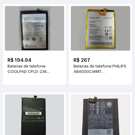
R$ 194.94
R$ 267
Baterias de telefone
Baterias de telefone PHILIPS
COOLPAD CPLD-236
AB4000CWMT
3.85V(3860mAh/14.85WH)
3.85V(4000mah/15.4WH)