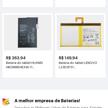
3.89V(5130mAh/19.96Wh)
3.8V(5100mAh/19.38Wh)
R$ 263.94
R$ 149.94
Bateria do tablet HUAWEI
Bateria do tablet LENOVO
HB2988D4EXW-11
L23D2P31
3.88V(6350mAh/24.64Wh)
3.91V(7040mAh/27.6Wh)
A melhor empresa de Baterias!