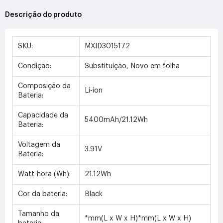
Descrição do produto
SKU:
MXID3015172
Condição:
Substituição, Novo em folha
Composição da
Li-ion
Bateria:
Capacidade da
5400mAh/21.12Wh
Bateria:
Voltagem da
3.91V
Bateria:
Watt-hora (Wh):
21.12Wh
Cor da bateria:
Black
Tamanho da
*mm(L x W x H)*mm(L x W x H)