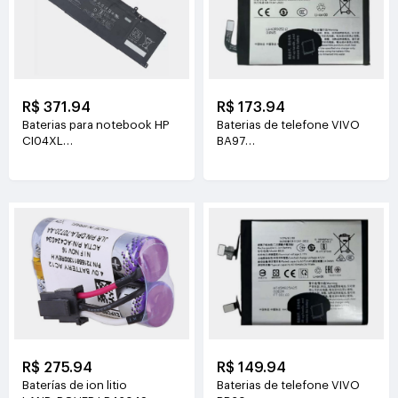
R$ 371.94
R$ 173.94
Baterias para notebook HP
Baterias de telefone VIVO
CI04XL
BA97
7.72V(8810mAh/68Wh)
3.81V(6200mAh/23.63Wh)
R$ 275.94
R$ 149.94
Baterías de ion litio
Baterias de telefone VIVO