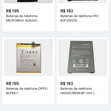
R$ 195
R$ 183
Baterias de telefone
Baterias de telefone HTC
MICROMAX AQ5001
B2PZM100
3.7V(3500mAh/7.65WH)
3.85V(2435mAh/9.37WH)
R$ 195
R$ 183
Baterias de telefone OPPO
Baterias de telefone
BLP657
HIGHSCREEN BP-10X-i
3.85V(3210mAh/12.35WH)
3.8V(6000mAh/22.8WH)