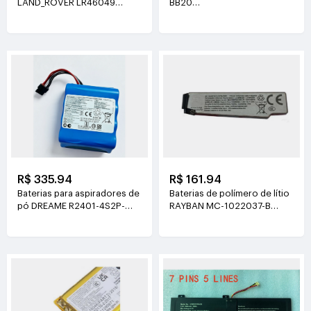
LAND_ROVER LR46049
BB20
4V(900mAh*2)
3.77V(6510mAh/24.55Wh)
R$ 335.94
R$ 161.94
Baterias para aspiradores de
Baterias de polímero de lítio
pó DREAME R2401-4S2P-
RAYBAN MC-1022037-B
XDEV 14.4V(6400mah)
3.89V(219mAh/852mWh)