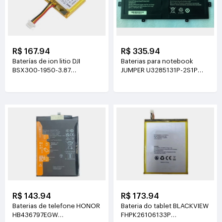
R$ 167.94
R$ 335.94
Baterías de ion litio DJI
Baterias para notebook
BSX300-1950-3.87
JUMPER U3285131P-2S1P
3.87V(1950mAh/7.55Wh)
7.6V(5000mAh)
R$ 143.94
R$ 173.94
Baterias de telefone HONOR
Bateria do tablet BLACKVIEW
HB436797EGW
FHPK26106133P