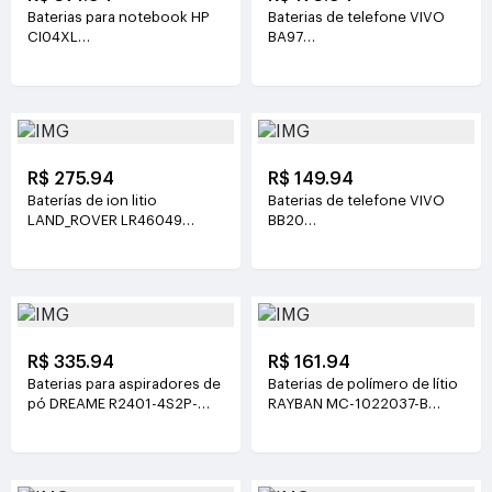
Baterias para notebook HP
Baterias de telefone VIVO
CI04XL
BA97
7.72V(8810mAh/68Wh)
3.81V(6200mAh/23.63Wh)
R$ 275.94
R$ 149.94
Baterías de ion litio
Baterias de telefone VIVO
LAND_ROVER LR46049
BB20
4V(900mAh*2)
3.77V(6510mAh/24.55Wh)
R$ 335.94
R$ 161.94
Baterias para aspiradores de
Baterias de polímero de lítio
pó DREAME R2401-4S2P-
RAYBAN MC-1022037-B
XDEV 14.4V(6400mah)
3.89V(219mAh/852mWh)