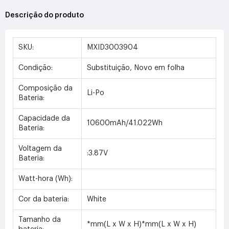
Descrição do produto
SKU:
MXID3003904
Condição:
Substituição, Novo em folha
Composição da
Li-Po
Bateria:
Capacidade da
10600mAh/41.022Wh
Bateria:
Voltagem da
:3.87V
Bateria:
Watt-hora (Wh):
Cor da bateria:
White
Tamanho da
*mm(L x W x H)*mm(L x W x H)