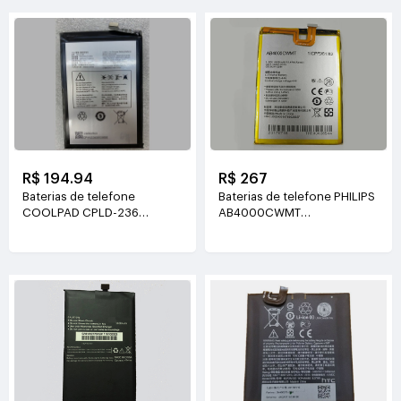
R$ 194.94
R$ 267
Baterias de telefone
Baterias de telefone PHILIPS
COOLPAD CPLD-236
AB4000CWMT
3.85V(3860mAh/14.85WH)
3.85V(4000mah/15.4WH)