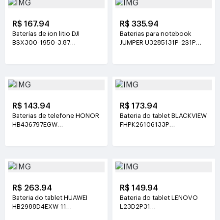
R$ 167.94
R$ 335.94
Baterías de ion litio DJI
Baterias para notebook
BSX300-1950-3.87
JUMPER U3285131P-2S1P
3.87V(1950mAh/7.55Wh)
7.6V(5000mAh)
R$ 143.94
R$ 173.94
Baterias de telefone HONOR
Bateria do tablet BLACKVIEW
HB436797EGW
FHPK26106133P
3.89V(5130mAh/19.96Wh)
3.8V(5100mAh/19.38Wh)
R$ 263.94
R$ 149.94
Bateria do tablet HUAWEI
Bateria do tablet LENOVO
HB2988D4EXW-11
L23D2P31
3.88V(6350mAh/24.64Wh)
3.91V(7040mAh/27.6Wh)