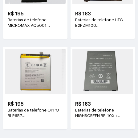
R$ 195
R$ 183
Baterias de telefone
Baterias de telefone HTC
MICROMAX AQ5001
B2PZM100
3.7V(3500mAh/7.65WH)
3.85V(2435mAh/9.37WH)
R$ 195
R$ 183
Baterias de telefone OPPO
Baterias de telefone
BLP657
HIGHSCREEN BP-10X-i
3.85V(3210mAh/12.35WH)
3.8V(6000mAh/22.8WH)