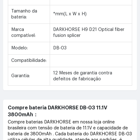
Tamanho da
*mm(L x W x H)
bateria:
Marca
DARKHORSE H9 D21 Optical fiber
compatível:
fusion splicer
Modelo:
DB-03
Compatibilidade:
12 Meses de garantia contra
Garantia:
defeitos de fabricação
Compre bateria DARKHORSE DB-03 11.1V
3800mAh：
Compre baterias DARKHORSE em nossa loja online
brasileira com tensão de bateria de 11.1V e capacidade de
bateria de 3800mAh . Cada bateria do DARKHORSE DB-03
utiliza células de alta qualidade, atende aos padrões, é