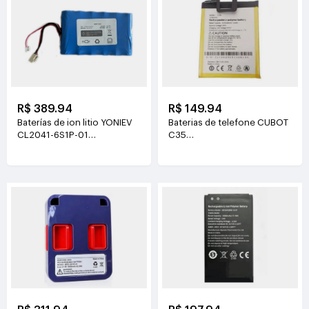
R$ 389.94
R$ 149.94
Baterías de ion litio YONIEV
Baterias de telefone CUBOT
CL2041-6S1P-01
C35
26V(2500mAh)
3.87V(5200mAh/20.124Wh)