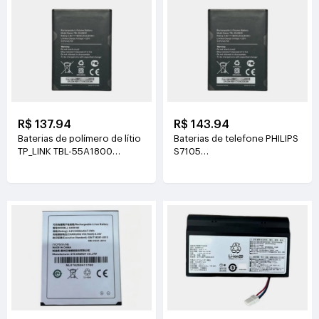
R$ 137.94
R$ 143.94
Baterias de polímero de lítio
Baterias de telefone PHILIPS
TP_LINK TBL-55A1800
S7105
3.8V(1800mAh/6.84Wh)
3.85V(4400mAh/16.94Wh)