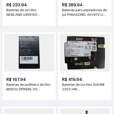
R$ 233.94
R$ 389.94
Baterías de ion litio
Baterias para aspiradores de
NEWLAND U455160
pó PANASONIC AVV97V-U3
3.8V(2000mAh/7.6Wh)
14.4V(3800mAh/55Wh)
R$ 167.94
R$ 419.94
Baterias de polímero de lítio
Baterías de ion litio XIAOMI
BEIDOU DPR995-00
2303-HW
3.7V(3200mAh/11.84Wh)
21.6V(2500mAh/54Wh)