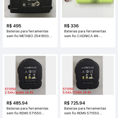
R$ 495
R$ 336
Baterias para ferramentas
Baterias para ferramentas
sem fio METABO 25418000
sem fio CADNICA 4N-
8091900072
700AACL
18V(1.5AH/27WH)
4.8V(700mAh/3.36Wh)
R$ 485.94
R$ 725.94
Baterias para ferramentas
Baterias para ferramentas
sem fio REMS 571550
sem fio REMS 571550
14.4V(2.5Ah/36Wh)
14.4V(5.0Ah/72Wh )