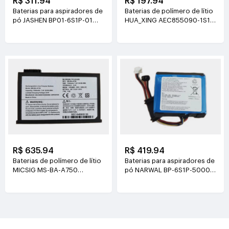
R$ 311.94
R$ 197.94
Baterias para aspiradores de
Baterias de polímero de lítio
pó JASHEN BP01-6S1P-01
HUA_XING AEC855090-1S1P
21.6V(2000mAh/43.2Wh)
3.8V(4500mAh/17.1Wh)
R$ 635.94
R$ 419.94
Baterias de polímero de lítio
Baterias para aspiradores de
MICSIG MS-BA-A750
pó NARWAL BP-6S1P-5000A
7.4V(7500mAh/55.5Wh)
21.6V(5000mAh/108Wh)