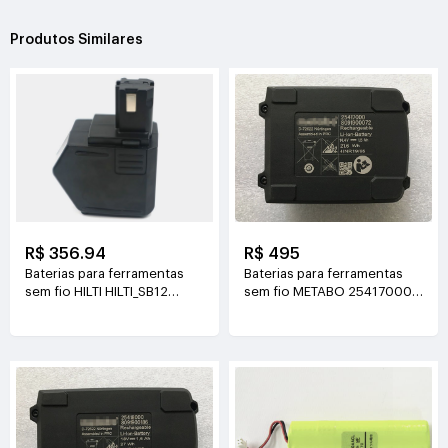
Produtos Similares
R$ 356.94
R$ 495
Baterias para ferramentas
Baterias para ferramentas
sem fio HILTI HILTI_SB12
sem fio METABO 25417000
12V(2000mAh)
8091900072
14.4V(1.5Ah/21.6Wh)