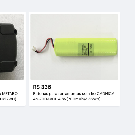
R$ 336
io METABO
Baterias para ferramentas sem fio CADNICA
AH/27WH)
4N-700AACL 4.8V(700mAh/3.36Wh)