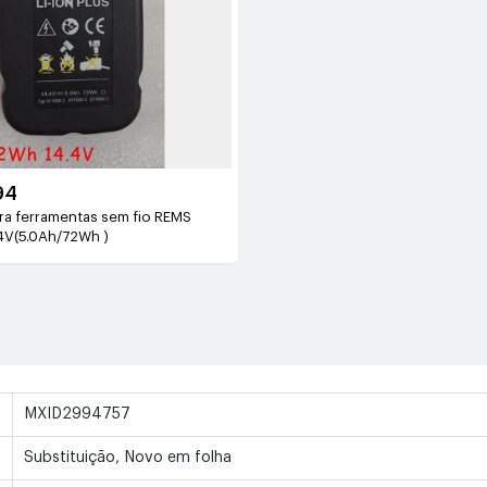
94
ara ferramentas sem fio REMS
4V(5.0Ah/72Wh )
MXID2994757
Substituição, Novo em folha