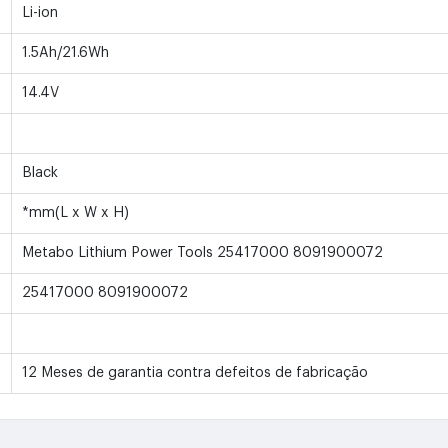
Li-ion
1.5Ah/21.6Wh
14.4V
Black
*mm(L x W x H)
Metabo Lithium Power Tools 25417000 8091900072
25417000 8091900072
12 Meses de garantia contra defeitos de fabricação