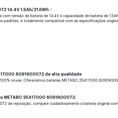
72 14.4V 1.5Ah/21.6Wh：
ra com tensão de bateria de 14.4V e capacidade de bateria de 1.
os padrões, é totalmente compatível com as especificações originai
417000 8091900072 de alta qualidade
0% novas. Oferecemos baterias METABO 25417000 8091900072 ao
rias METABO 25417000 8091900072:
e reposição, compare cuidadosamente a bateria original com uma