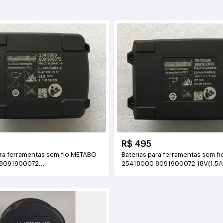
R$ 495
ara ferramentas sem fio METABO
Baterias para ferramentas sem f
 8091900072
25418000 8091900072 18V(1.5
h/21.6Wh)