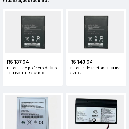
Atualizações recentes
R$ 137.94
R$ 143.94
Baterias de polímero de lítio
Baterias de telefone PHILIPS
TP_LINK TBL-55A1800
S7105
3.8V(1800mAh/6.84Wh)
3.85V(4400mAh/16.94Wh)