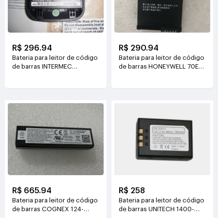
R$ 296.94
R$ 290.94
Bateria para leitor de código
Bateria para leitor de código
de barras INTERMEC
de barras HONEYWELL 70E-
1005AB01 318-045-002
BTSC
3.7V(5.3Wh)
3.7V(3340mAh/12.358Wh)
R$ 665.94
R$ 258
Bateria para leitor de código
Bateria para leitor de código
de barras COGNEX 124-
de barras UNITECH 1400-
10000R
202450G 7.4V(1850mAh)