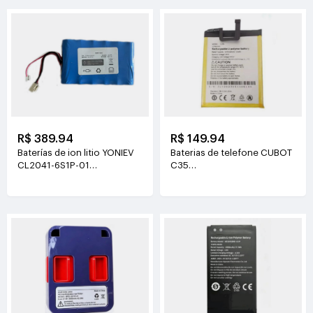
R$ 389.94
R$ 149.94
Baterías de ion litio YONIEV
Baterias de telefone CUBOT
CL2041-6S1P-01
C35
26V(2500mAh)
3.87V(5200mAh/20.124Wh)