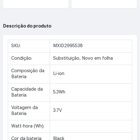
3.6V(3070mAh/11.05Wh)
Descrição do produto
SKU:
MXID2995538
Condição:
Substituição, Novo em folha
Composição da
Li-ion
Bateria:
Capacidade da
5.3Wh
Bateria:
Voltagem da
3.7V
Bateria:
Watt-hora (Wh):
Cor da bateria:
Black