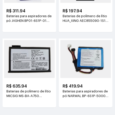
R$ 311.94
R$ 197.94
Baterias para aspiradores de
Baterias de polímero de lítio
pó JASHEN BP01-6S1P-01
HUA_XING AEC855090-1S1P
21.6V(2000mAh/43.2Wh)
3.8V(4500mAh/17.1Wh)
R$ 635.94
R$ 419.94
Baterias de polímero de lítio
Baterias para aspiradores de
MICSIG MS-BA-A750
pó NARWAL BP-6S1P-5000A
7.4V(7500mAh/55.5Wh)
21.6V(5000mAh/108Wh)