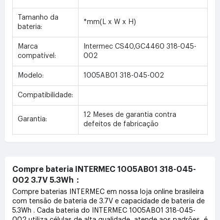
Tamanho da
*mm(L x W x H)
bateria:
Marca
Intermec CS40,GC4460 318-045-
compatível:
002
Modelo:
1005AB01 318-045-002
Compatibilidade:
12 Meses de garantia contra
Garantia:
defeitos de fabricação
Compre bateria INTERMEC 1005AB01 318-045-
002 3.7V 5.3Wh：
Compre baterias INTERMEC em nossa loja online brasileira
com tensão de bateria de 3.7V e capacidade de bateria de
5.3Wh . Cada bateria do INTERMEC 1005AB01 318-045-
002 utiliza células de alta qualidade, atende aos padrões, é