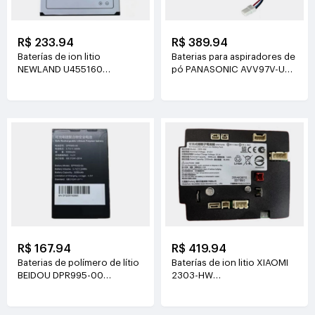
R$ 233.94
R$ 389.94
Baterías de ion litio
Baterias para aspiradores de
NEWLAND U455160
pó PANASONIC AVV97V-U3
3.8V(2000mAh/7.6Wh)
14.4V(3800mAh/55Wh)
R$ 167.94
R$ 419.94
Baterias de polímero de lítio
Baterías de ion litio XIAOMI
BEIDOU DPR995-00
2303-HW
3.7V(3200mAh/11.84Wh)
21.6V(2500mAh/54Wh)