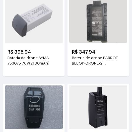
R$ 395.94
R$ 347.94
Bateria de drone SYMA
Bateria de drone PARROT
753075 7.6V(2100mAh)
BEBOP-DRONE-2
11.1V(29.97Wh /2700mAh)