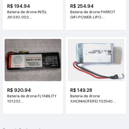
R$ 194.94
R$ 254.94
Bateria de drone INTEL
Bateria de drone PARROT
J91330-002
GIFI-POWER-LIPO
3.7V(600mAh/2.2Wh)
11.1V(19.9Wh /1800mAh)
R$ 920.94
R$ 149.28
Bateria de drone FLYABILITY
Bateria de drone
101232
XIAONIAOFEIFEI 102540
21.75V/19.0V(5200mah/98.8Wh)
3.7V(950mAh)