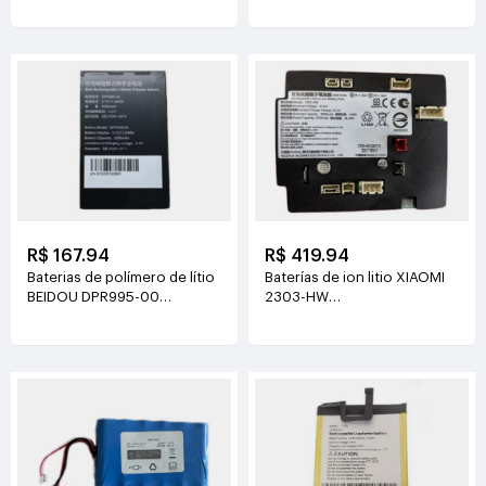
R$ 167.94
R$ 419.94
Baterias de polímero de lítio
Baterías de ion litio XIAOMI
BEIDOU DPR995-00
2303-HW
3.7V(3200mAh/11.84Wh)
21.6V(2500mAh/54Wh)