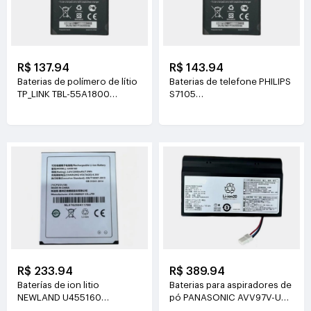
R$ 137.94
R$ 143.94
Baterias de polímero de lítio
Baterias de telefone PHILIPS
TP_LINK TBL-55A1800
S7105
3.8V(1800mAh/6.84Wh)
3.85V(4400mAh/16.94Wh)
R$ 233.94
R$ 389.94
Baterías de ion litio
Baterias para aspiradores de
NEWLAND U455160
pó PANASONIC AVV97V-U3
3.8V(2000mAh/7.6Wh)
14.4V(3800mAh/55Wh)