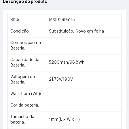
Descrição do produto
SKU:
MXID2995115
Condição:
Substituição, Novo em folha
Composição da
Bateria:
Capacidade da
5200mah/98.8Wh
Bateria:
Voltagem da
21.75V/19.0V
Bateria:
Watt-hora (Wh):
Cor da bateria:
Tamanho da
*mm(L x W x H)
bateria: