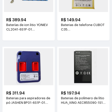
R$ 389.94
R$ 149.94
Baterías de ion litio YONIEV
Baterias de telefone CUBOT
CL2041-6S1P-01
C35
26V(2500mAh)
3.87V(5200mAh/20.124Wh)
R$ 311.94
R$ 197.94
Baterias para aspiradores de
Baterias de polímero de lítio
pó JASHEN BP01-6S1P-01
HUA_XING AEC855090-1S1P
21.6V(2000mAh/43.2Wh)
3.8V(4500mAh/17.1Wh)