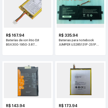
R$ 167.94
R$ 335.94
Baterías de ion litio DJI
Baterias para notebook
BSX300-1950-3.87
JUMPER U3285131P-2S1P
3.87V(1950mAh/7.55Wh)
7.6V(5000mAh)
R$ 143.94
R$ 173.94