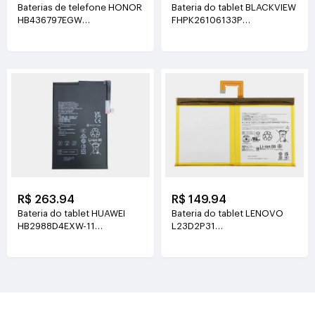
Baterias de telefone HONOR
Bateria do tablet BLACKVIEW
HB436797EGW
FHPK26106133P
3.89V(5130mAh/19.96Wh)
3.8V(5100mAh/19.38Wh)
R$ 263.94
R$ 149.94
Bateria do tablet HUAWEI
Bateria do tablet LENOVO
HB2988D4EXW-11
L23D2P31
3.88V(6350mAh/24.64Wh)
3.91V(7040mAh/27.6Wh)