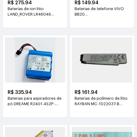
R$ 275.94
R$ 149.94
Baterías de ion litio
Baterias de telefone VIVO
LAND_ROVER LR46049
BB20
4V(900mAh*2)
3.77V(6510mAh/24.55Wh)
R$ 335.94
R$ 161.94
Baterias para aspiradores de
Baterias de polímero de lítio
pó DREAME R2401-4S2P-
RAYBAN MC-1022037-B
XDEV 14.4V(6400mah)
3.89V(219mAh/852mWh)