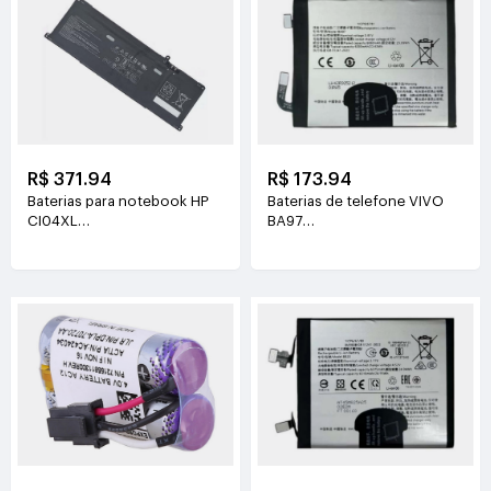
R$ 371.94
R$ 173.94
Baterias para notebook HP
Baterias de telefone VIVO
CI04XL
BA97
7.72V(8810mAh/68Wh)
3.81V(6200mAh/23.63Wh)