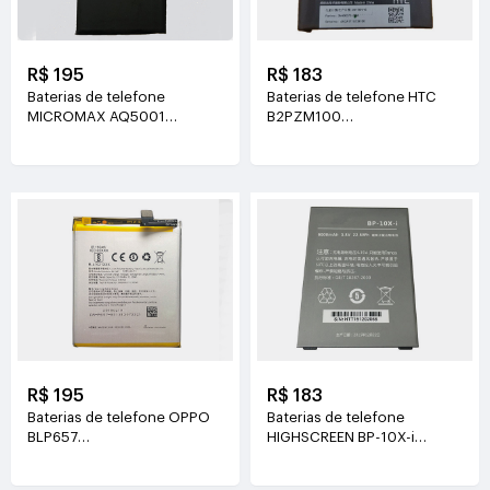
R$ 195
R$ 183
Baterias de telefone
Baterias de telefone HTC
MICROMAX AQ5001
B2PZM100
3.7V(3500mAh/7.65WH)
3.85V(2435mAh/9.37WH)
R$ 195
R$ 183
Baterias de telefone OPPO
Baterias de telefone
BLP657
HIGHSCREEN BP-10X-i
3.85V(3210mAh/12.35WH)
3.8V(6000mAh/22.8WH)