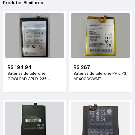
Produtos Similares
R$ 194.94
R$ 267
Baterias de telefone
Baterias de telefone PHILIPS
COOLPAD CPLD-236
AB4000CWMT
3.85V(3860mAh/14.85WH)
3.85V(4000mah/15.4WH)