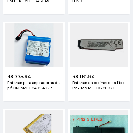
LAND_ROVER LR46049
BB20
4V(900mAh*2)
3.77V(6510mAh/24.55Wh)
R$ 335.94
R$ 161.94
Baterias para aspiradores de
Baterias de polímero de lítio
pó DREAME R2401-4S2P-
RAYBAN MC-1022037-B
XDEV 14.4V(6400mah)
3.89V(219mAh/852mWh)