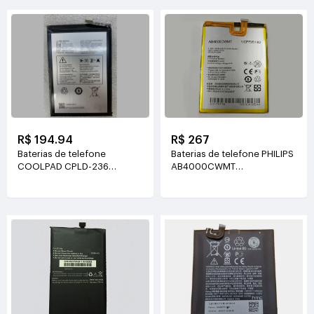
R$ 194.94
R$ 267
Baterias de telefone
Baterias de telefone PHILIPS
COOLPAD CPLD-236
AB4000CWMT
3.85V(3860mAh/14.85WH)
3.85V(4000mah/15.4WH)