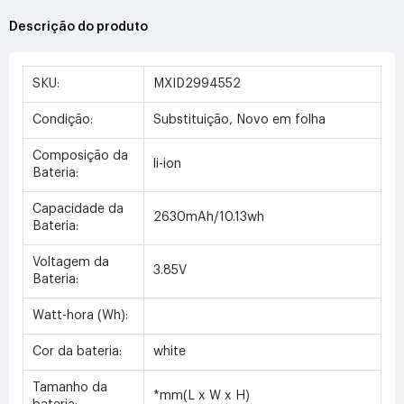
Descrição do produto
SKU:
MXID2994552
Condição:
Substituição, Novo em folha
Composição da
li-ion
Bateria:
Capacidade da
2630mAh/10.13wh
Bateria:
Voltagem da
3.85V
Bateria:
Watt-hora (Wh):
Cor da bateria:
white
Tamanho da
*mm(L x W x H)