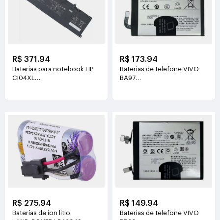
R$ 371.94
R$ 173.94
Baterias para notebook HP
Baterias de telefone VIVO
CI04XL
BA97
7.72V(8810mAh/68Wh)
3.81V(6200mAh/23.63Wh)
R$ 275.94
R$ 149.94
Baterías de ion litio
Baterias de telefone VIVO