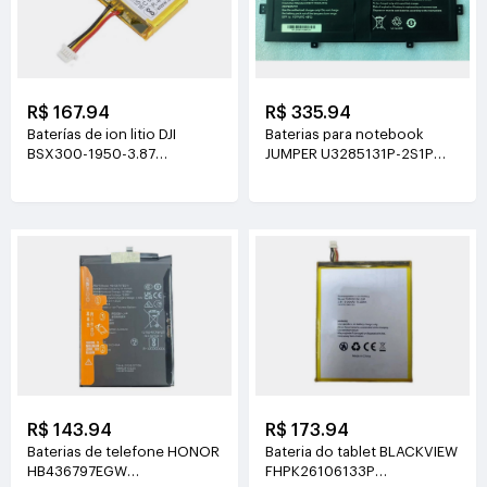
R$ 167.94
R$ 335.94
Baterías de ion litio DJI
Baterias para notebook
BSX300-1950-3.87
JUMPER U3285131P-2S1P
3.87V(1950mAh/7.55Wh)
7.6V(5000mAh)
R$ 143.94
R$ 173.94
Baterias de telefone HONOR
Bateria do tablet BLACKVIEW
HB436797EGW
FHPK26106133P