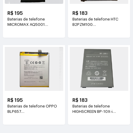
R$ 195
R$ 183
Baterias de telefone
Baterias de telefone HTC
MICROMAX AQ5001
B2PZM100
3.7V(3500mAh/7.65WH)
3.85V(2435mAh/9.37WH)
R$ 195
R$ 183
Baterias de telefone OPPO
Baterias de telefone
BLP657
HIGHSCREEN BP-10X-i
3.85V(3210mAh/12.35WH)
3.8V(6000mAh/22.8WH)