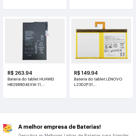
3.89V(5130mAh/19.96Wh)
3.8V(5100mAh/19.38Wh)
R$ 263.94
R$ 149.94
Bateria do tablet HUAWEI
Bateria do tablet LENOVO
HB2988D4EXW-11
L23D2P31
3.88V(6350mAh/24.64Wh)
3.91V(7040mAh/27.6Wh)
A melhor empresa de Baterias!