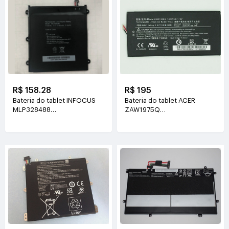
R$ 158.28
R$ 195
Bateria do tablet INFOCUS
Bateria do tablet ACER
MLP328488
ZAW1975Q
3.7V(3150mAh/11.65WH)
3.8V(3400mah/12.92WH)