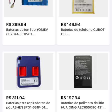
R$ 389.94
R$ 149.94
Baterías de ion litio YONIEV
Baterias de telefone CUBOT
CL2041-6S1P-01
C35
26V(2500mAh)
3.87V(5200mAh/20.124Wh)
R$ 311.94
R$ 197.94
Baterias para aspiradores de
Baterias de polímero de lítio
pó JASHEN BP01-6S1P-01
HUA_XING AEC855090-1S1P
21.6V(2000mAh/43.2Wh)
3.8V(4500mAh/17.1Wh)