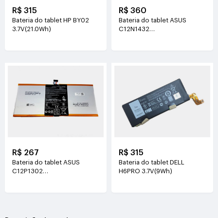
R$ 315
R$ 360
Bateria do tablet HP BY02
Bateria do tablet ASUS
3.7V(21.0Wh)
C12N1432
3.85V(8000mAh/31WH)
R$ 267
R$ 315
Bateria do tablet ASUS
Bateria do tablet DELL
C12P1302
H6PRO 3.7V(9Wh)
3.7V(6560mAh/25WH)