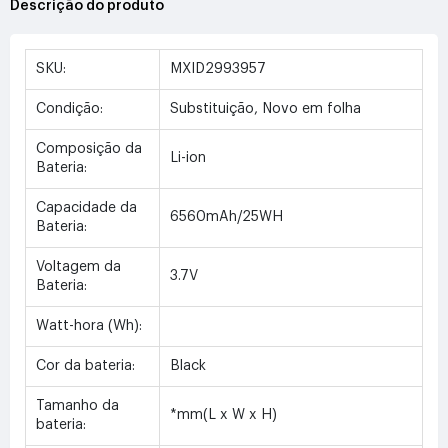
Descrição do produto
SKU:
MXID2993957
Condição:
Substituição, Novo em folha
Composição da
Li-ion
Bateria:
Capacidade da
6560mAh/25WH
Bateria:
Voltagem da
3.7V
Bateria:
Watt-hora (Wh):
Cor da bateria:
Black
Tamanho da
*mm(L x W x H)
bateria: