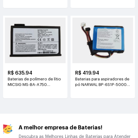
R$ 635.94
R$ 419.94
Baterias de polímero de lítio
Baterias para aspiradores de
MICSIG MS-BA-A750
pó NARWAL BP-6S1P-5000A
7.4V(7500mAh/55.5Wh)
21.6V(5000mAh/108Wh)
A melhor empresa de Baterias!
Descubra as Melhores Linhas de Baterias para Atender