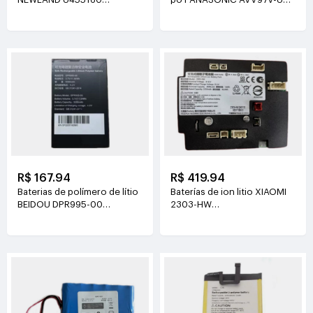
3.8V(2000mAh/7.6Wh)
14.4V(3800mAh/55Wh)
R$ 167.94
R$ 419.94
Baterias de polímero de lítio
Baterías de ion litio XIAOMI
BEIDOU DPR995-00
2303-HW
3.7V(3200mAh/11.84Wh)
21.6V(2500mAh/54Wh)