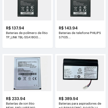
R$ 137.94
R$ 143.94
Baterias de polímero de lítio
Baterias de telefone PHILIPS
TP_LINK TBL-55A1800
S7105
3.8V(1800mAh/6.84Wh)
3.85V(4400mAh/16.94Wh)
R$ 233.94
R$ 389.94
Baterías de ion litio
Baterias para aspiradores de
NEWLAND U455160
pó PANASONIC AVV97V-U3