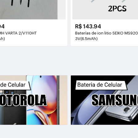
94
R$ 143.94
-MH VARTA 2/V110HT
Baterías de ion litio SEIKO MS92
Ah)
3V(6.5mAh)