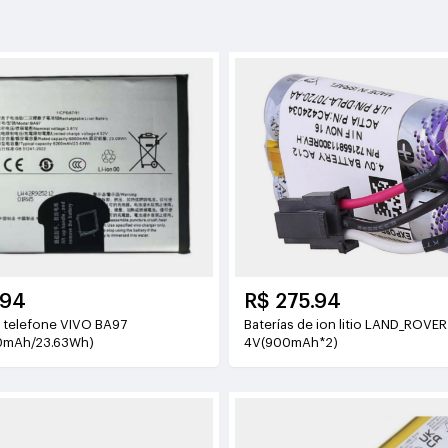
.94
R$ 275.94
fone VIVO BA97
Baterías de ion litio LAND_ROVER LR46049
0mAh/23.63Wh)
4V(900mAh*2)