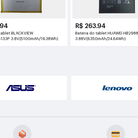
.94
R$ 263.94
 BLACKVIEW
Bateria do tablet HUAWEI HB2988D4EXW-11
133P 3.8V(5100mAh/19.38Wh)
3.88V(6350mAh/24.64Wh)