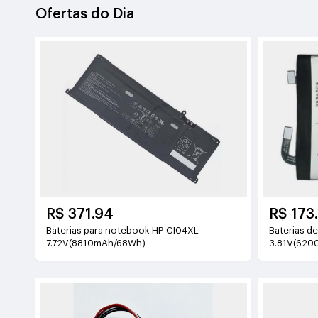
Ofertas do Dia
R$ 371.94
R$ 173
Baterias para notebook HP CI04XL
Baterias de tele
7.72V(8810mAh/68Wh)
3.81V(620