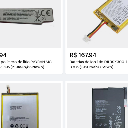
.94
R$ 167.94
ímero de lítio RAYBAN MC-
Baterías de ion litio DJI BSX300-1950-3.87
 3.89V(219mAh/852mWh)
3.87V(1950mAh/7.55Wh)