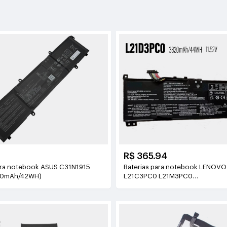
R$ 365.94
ara notebook ASUS C31N1915
Baterias para notebook LENOV
40mAh/42WH)
L21C3PC0 L21M3PC0
11.52V(3820mAh/44WH)