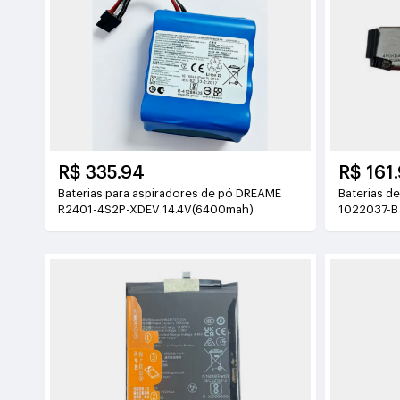
R$ 335.94
R$ 161
Baterias para aspiradores de pó DREAME
Baterias de pol
R2401-4S2P-XDEV 14.4V(6400mah)
1022037-B