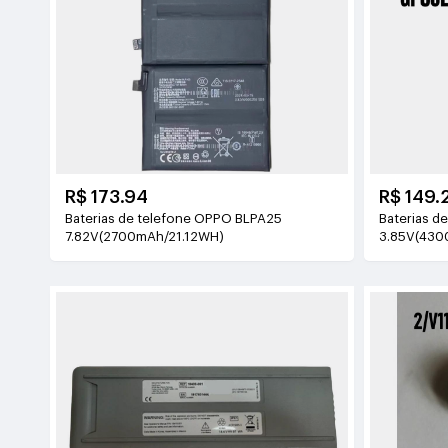
R$ 173.94
R$ 149.
Baterias de telefone OPPO BLPA25
Baterias d
7.82V(2700mAh/21.12WH)
3.85V(430