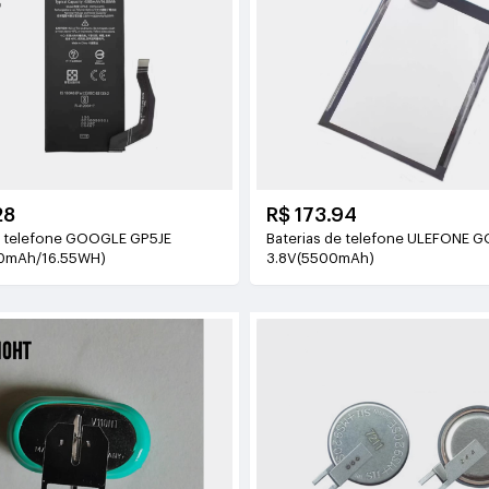
28
R$ 173.94
e telefone GOOGLE GP5JE
Baterias de telefone ULEFONE 
0mAh/16.55WH)
3.8V(5500mAh)