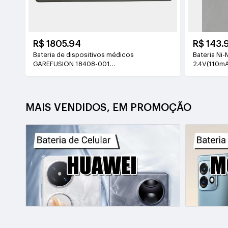
R$ 1805.94
R$ 143.
Bateria de dispositivos médicos
Bateria Ni
GAREFUSION 18408-001
2.4V(110m
14.4V(6740mAh/97Wh)
MAIS VENDIDOS, EM PROMOÇÃO