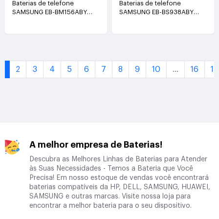
Baterias de telefone
Baterias de telefone
SAMSUNG EB-BM156ABY
SAMSUNG EB-BS938ABY
3.88V(5880mAh/22.82Wh)
3.88V(5000mAh/19.4Wh)
1
2
3
4
5
6
7
8
9
10
...
16
17
A melhor empresa de Baterias!
Descubra as Melhores Linhas de Baterias para Atender
às Suas Necessidades - Temos a Bateria que Você
Precisa! Em nosso estoque de vendas você encontrará
baterias compatíveis da HP, DELL, SAMSUNG, HUAWEI,
SAMSUNG e outras marcas. Visite nossa loja para
encontrar a melhor bateria para o seu dispositivo.