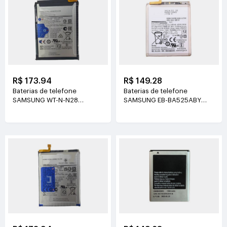
R$ 173.94
R$ 149.28
Baterias de telefone
Baterias de telefone
SAMSUNG WT-N-N28
SAMSUNG EB-BA525ABY
3.85V(5000mAh/19.25Wh)
3.88V(4370mAh/16.96Wh)