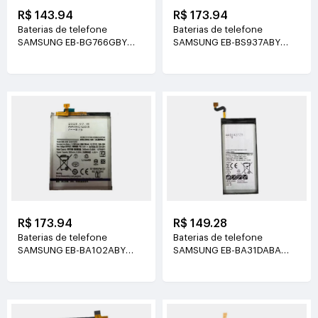
R$ 143.94
R$ 173.94
Baterias de telefone
Baterias de telefone
SAMSUNG EB-BG766GBY
SAMSUNG EB-BS937ABY
3.88V(4350mAh/16.88Wh)
3.9V(3900mAh/15.21Wh)
R$ 173.94
R$ 149.28
Baterias de telefone
Baterias de telefone
SAMSUNG EB-BA102ABY
SAMSUNG EB-BA31DABA
3.86V(3495mAh/13.49Wh)
3.85V(3000mAh/11.55Wh)