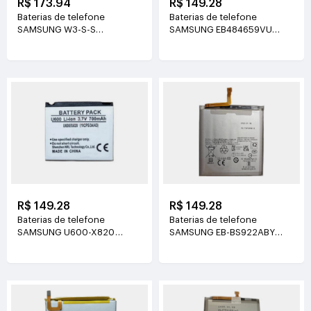
R$ 173.94
R$ 149.28
Baterias de telefone
Baterias de telefone
SAMSUNG W3-S-S
SAMSUNG EB484659VU
3.88V(5000mAh/19.4Wh)
3.7V(1500mAh/5.55Wh)
R$ 149.28
R$ 149.28
Baterias de telefone
Baterias de telefone
SAMSUNG U600-X820
SAMSUNG EB-BS922ABY
3.7V(700mAh)
3.88V(4000mAh/15.13Wh)