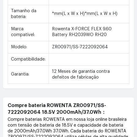
Tamanho da
*mm(L x W x H)*mm(L x W x H)
bateria:
Marca
Rowenta X-FORCE FLEX 9.60
compatível:
Battery RH2039WO RH20
Modelo:
ZR00971/SS-7222092064
Compatibilidade:
12 Meses de garantia contra
Garantia:
defeitos de fabricação
Compre bateria ROWENTA ZR00971/SS-
7222092064 18.5V 2000mAh/37.0Wh：
Compre baterias ROWENTA em nossa loja online brasileira
com tensão de bateria de 18.5V e capacidade de bateria
de 2000mAh/37.0Wh 37.0Wh. Cada bateria do ROWENTA
ZR00971/SS-7222092064 utiliza células de alta qualidade,