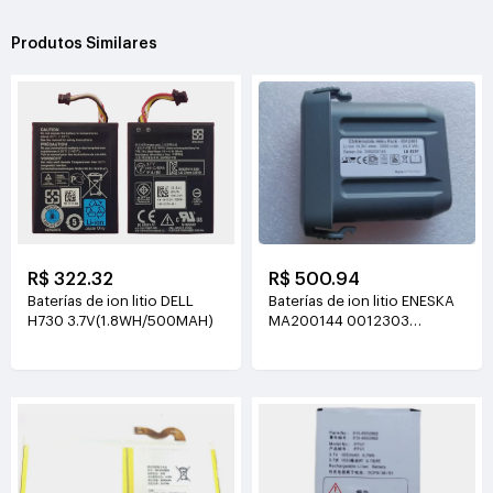
Produtos Similares
R$ 500.94
R$ 322.32
Baterías de ion litio ENESKA
Baterías de ion litio DELL
MA200144 0012303
H730 3.7V(1.8WH/500MAH)
14.8V(3000mAh/44.4Wh)