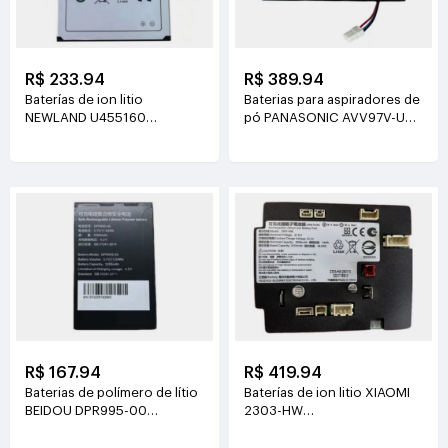
R$ 233.94
R$ 389.94
Baterías de ion litio
Baterias para aspiradores de
NEWLAND U455160
pó PANASONIC AVV97V-U3
3.8V(2000mAh/7.6Wh)
14.4V(3800mAh/55Wh)
R$ 167.94
R$ 419.94
Baterias de polímero de lítio
Baterías de ion litio XIAOMI
BEIDOU DPR995-00
2303-HW
3.7V(3200mAh/11.84Wh)
21.6V(2500mAh/54Wh)