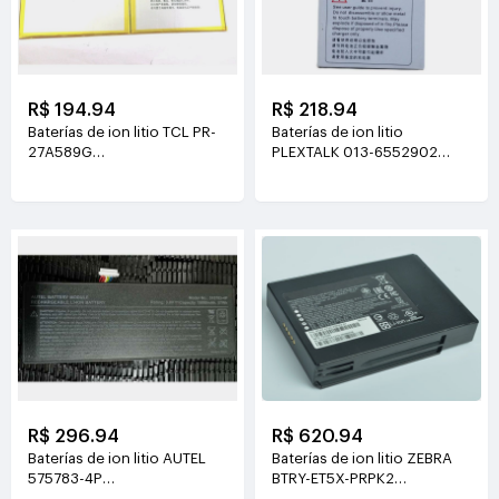
R$ 194.94
R$ 218.94
Baterías de ion litio TCL PR-
Baterías de ion litio
27A589G
PLEXTALK 013-6552902
3.8V(6500mAh/24.7WH)
3.7V(1550mAh/5.7WH)
R$ 296.94
R$ 620.94
Baterías de ion litio AUTEL
Baterías de ion litio ZEBRA
575783-4P
BTRY-ET5X-PRPK2
3.8V(15000mah/57Wh)
7.6V(3230mAh /24.54Wh)