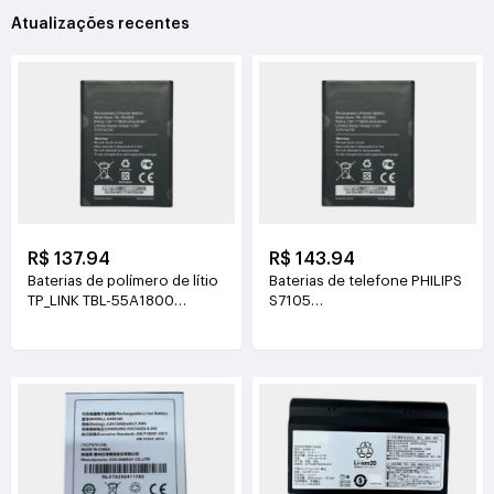
Atualizações recentes
R$ 137.94
R$ 143.94
Baterias de polímero de lítio
Baterias de telefone PHILIPS
TP_LINK TBL-55A1800
S7105
3.8V(1800mAh/6.84Wh)
3.85V(4400mAh/16.94Wh)