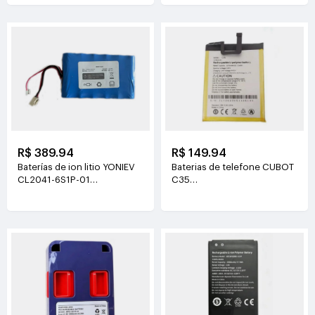
R$ 389.94
R$ 149.94
Baterías de ion litio YONIEV
Baterias de telefone CUBOT
CL2041-6S1P-01
C35
26V(2500mAh)
3.87V(5200mAh/20.124Wh)