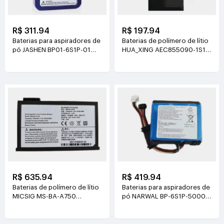
R$ 311.94
R$ 197.94
Baterias para aspiradores de
Baterias de polímero de lítio
pó JASHEN BP01-6S1P-01
HUA_XING AEC855090-1S1P
21.6V(2000mAh/43.2Wh)
3.8V(4500mAh/17.1Wh)
R$ 635.94
R$ 419.94
Baterias de polímero de lítio
Baterias para aspiradores de
MICSIG MS-BA-A750
pó NARWAL BP-6S1P-5000A
7.4V(7500mAh/55.5Wh)
21.6V(5000mAh/108Wh)