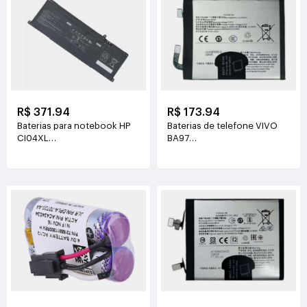
R$ 371.94
R$ 173.94
Baterias para notebook HP
Baterias de telefone VIVO
CI04XL
BA97
7.72V(8810mAh/68Wh)
3.81V(6200mAh/23.63Wh)