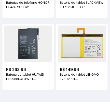
Baterias de telefone HONOR
Bateria do tablet BLACKVIEW
HB436797EGW
FHPK26106133P
3.89V(5130mAh/19.96Wh)
3.8V(5100mAh/19.38Wh)
R$ 263.94
R$ 149.94
Bateria do tablet HUAWEI
Bateria do tablet LENOVO
HB2988D4EXW-11
L23D2P31
3.88V(6350mAh/24.64Wh)
3.91V(7040mAh/27.6Wh)