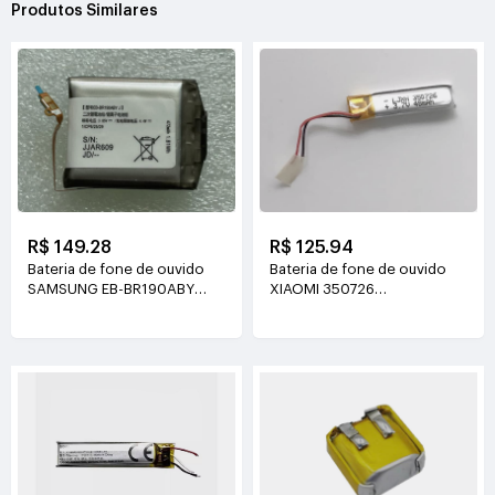
Produtos Similares
R$ 149.28
R$ 125.94
Bateria de fone de ouvido
Bateria de fone de ouvido
SAMSUNG EB-BR190ABY
XIAOMI 350726
3.85V(472mAh/1.81WH)
3.7V(1.665Wh/45mAh)