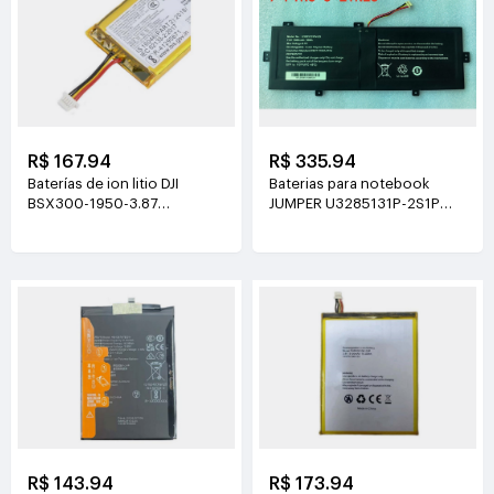
R$ 167.94
R$ 335.94
Baterías de ion litio DJI
Baterias para notebook
BSX300-1950-3.87
JUMPER U3285131P-2S1P
3.87V(1950mAh/7.55Wh)
7.6V(5000mAh)
R$ 143.94
R$ 173.94