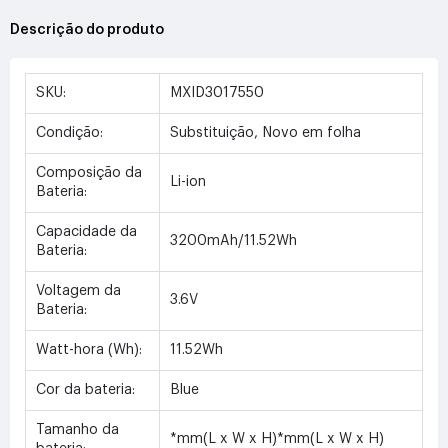
Descrição do produto
SKU:
MXID3017550
Condição:
Substituição, Novo em folha
Composição da
Li-ion
Bateria:
Capacidade da
3200mAh/11.52Wh
Bateria:
Voltagem da
3.6V
Bateria:
Watt-hora (Wh):
11.52Wh
Cor da bateria:
Blue
Tamanho da
*mm(L x W x H)*mm(L x W x H)