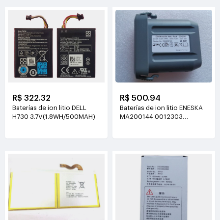
R$ 500.94
R$ 322.32
Baterías de ion litio ENESKA
Baterías de ion litio DELL
MA200144 0012303
H730 3.7V(1.8WH/500MAH)
14.8V(3000mAh/44.4Wh)