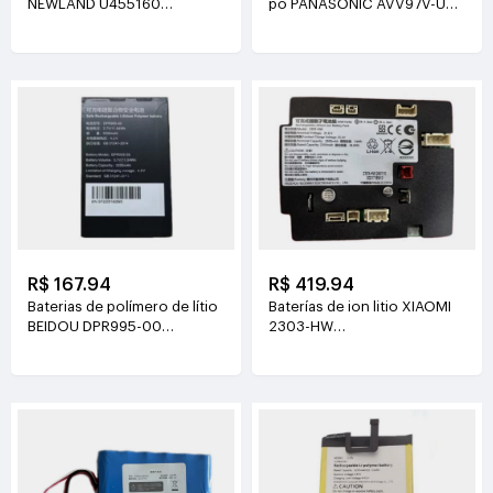
NEWLAND U455160
pó PANASONIC AVV97V-U3
3.8V(2000mAh/7.6Wh)
14.4V(3800mAh/55Wh)
R$ 167.94
R$ 419.94
Baterias de polímero de lítio
Baterías de ion litio XIAOMI
BEIDOU DPR995-00
2303-HW
3.7V(3200mAh/11.84Wh)
21.6V(2500mAh/54Wh)