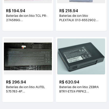
R$ 194.94
R$ 218.94
Baterías de ion litio TCL PR-
Baterías de ion litio
27A589G
PLEXTALK 013-6552902
3.8V(6500mAh/24.7WH)
3.7V(1550mAh/5.7WH)
R$ 296.94
R$ 620.94
Baterías de ion litio AUTEL
Baterías de ion litio ZEBRA
575783-4P
BTRY-ET5X-PRPK2
3.8V(15000mah/57Wh)
7.6V(3230mAh /24.54Wh)