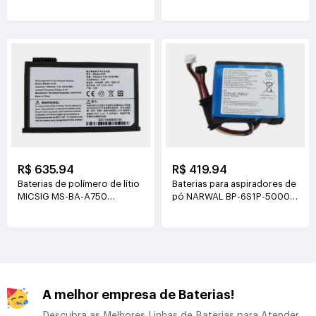
21.6V(2000mAh/43.2Wh)
3.8V(4500mAh/17.1Wh)
R$ 635.94
R$ 419.94
Baterias de polímero de lítio
Baterias para aspiradores de
MICSIG MS-BA-A750
pó NARWAL BP-6S1P-5000A
7.4V(7500mAh/55.5Wh)
21.6V(5000mAh/108Wh)
A melhor empresa de Baterias!