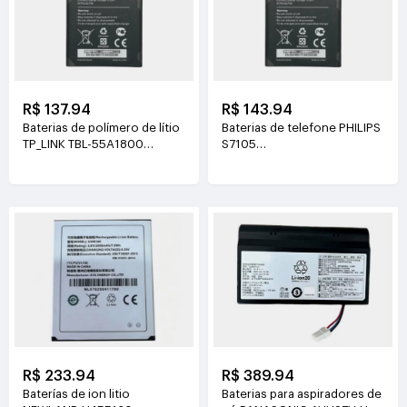
R$ 137.94
R$ 143.94
Baterias de polímero de lítio
Baterias de telefone PHILIPS
TP_LINK TBL-55A1800
S7105
3.8V(1800mAh/6.84Wh)
3.85V(4400mAh/16.94Wh)
R$ 233.94
R$ 389.94
Baterías de ion litio
Baterias para aspiradores de