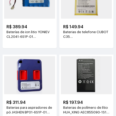
R$ 389.94
R$ 149.94
Baterías de ion litio YONIEV
Baterias de telefone CUBOT
CL2041-6S1P-01
C35
26V(2500mAh)
3.87V(5200mAh/20.124Wh)
R$ 311.94
R$ 197.94
Baterias para aspiradores de
Baterias de polímero de lítio
pó JASHEN BP01-6S1P-01
HUA_XING AEC855090-1S1P