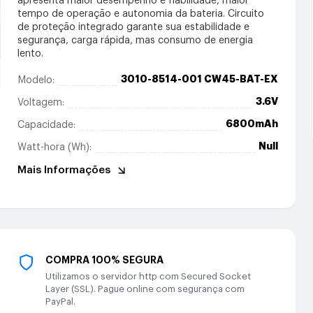
apresenta maior desempenho e fiabilidade, maior
tempo de operação e autonomia da bateria. Circuito
de proteção integrado garante sua estabilidade e
segurança, carga rápida, mas consumo de energia
lento.
3010-8514-001 CW45-BAT-EX
Modelo:
3.6V
Voltagem:
6800mAh
Capacidade:
Null
Watt-hora (Wh):
Mais Informações
COMPRA 100% SEGURA
Utilizamos o servidor http com Secured Socket
Layer (SSL). Pague online com segurança com
PayPal.