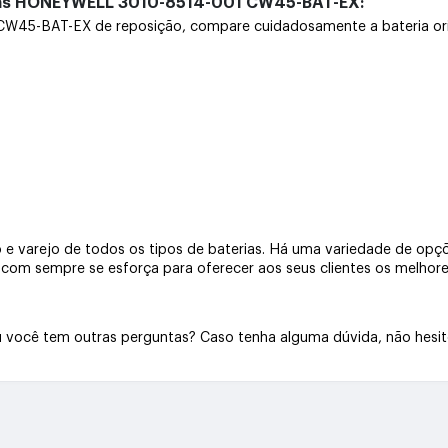
rias HONEYWELL 3010-8514-001 CW45-BAT-EX:
-BAT-EX de reposição, compare cuidadosamente a bateria origina
e varejo de todos os tipos de baterias. Há uma variedade de opçõe
a.com sempre se esforça para oferecer aos seus clientes os melhore
Ou você tem outras perguntas? Caso tenha alguma dúvida, não hesi