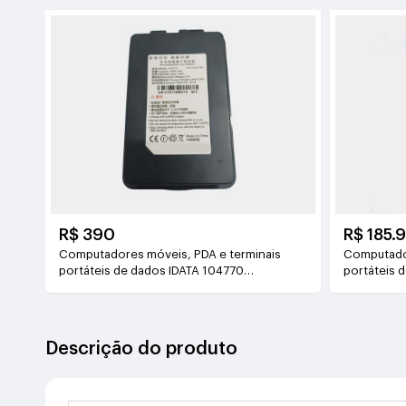
R$ 390
R$ 185.
Computadores móveis, PDA e terminais
Computador
portáteis de dados IDATA 104770
portáteis 
3.8V(5000mAh/19WH)
3.7V(4000
Descrição do produto