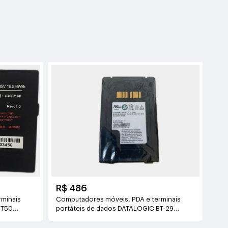
R$ 486
rminais
Computadores móveis, PDA e terminais
DT50
portáteis de dados DATALOGIC BT-29
3.7V(5200mAh/19.24WH)