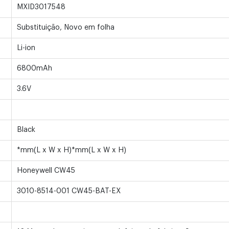
MXID3017548
Substituição, Novo em folha
Li-ion
6800mAh
3.6V
Black
*mm(L x W x H)*mm(L x W x H)
Honeywell CW45
3010-8514-001 CW45-BAT-EX