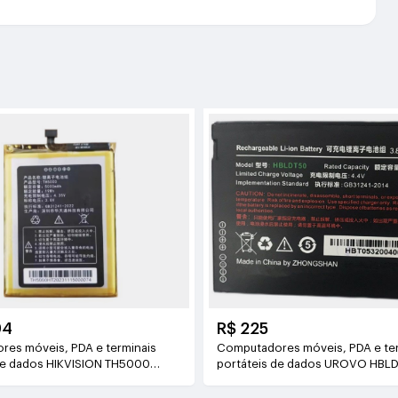
94
R$ 225
es móveis, PDA e terminais
Computadores móveis, PDA e te
de dados HIKVISION TH5000
portáteis de dados UROVO HBL
mAh/19Wh)
3.85V(4300mAh/16.555Wh)