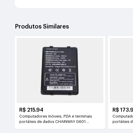
Produtos Similares
R$ 215.94
R$ 173.
Computadores móveis, PDA e terminais
Computador
portáteis de dados CHAINWAY G601
portáteis 
3.85V(5000mAh/19.25Wh)
3.8V(5000