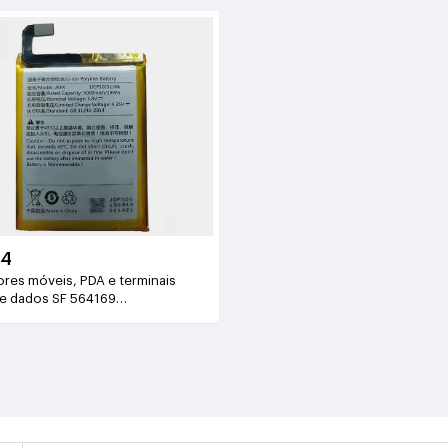
94
es móveis, PDA e terminais
de dados SF 564169
mAh/14.8WH)