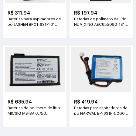
R$ 311.94
R$ 197.94
Baterias para aspiradores de
Baterias de polímero de lítio
pó JASHEN BP01-6S1P-01
HUA_XING AEC855090-1S1P
21.6V(2000mAh/43.2Wh)
3.8V(4500mAh/17.1Wh)
R$ 635.94
R$ 419.94
Baterias de polímero de lítio
Baterias para aspiradores de
MICSIG MS-BA-A750
pó NARWAL BP-6S1P-5000A
7.4V(7500mAh/55.5Wh)
21.6V(5000mAh/108Wh)