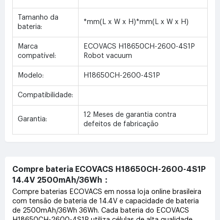
Tamanho da
*mm(L x W x H)*mm(L x W x H)
bateria:
Marca
ECOVACS H18650CH-2600-4S1P
compatível:
Robot vacuum
Modelo:
H18650CH-2600-4S1P
Compatibilidade:
12 Meses de garantia contra
Garantia:
defeitos de fabricação
Compre bateria ECOVACS H18650CH-2600-4S1P
14.4V 2500mAh/36Wh：
Compre baterias ECOVACS em nossa loja online brasileira
com tensão de bateria de 14.4V e capacidade de bateria
de 2500mAh/36Wh 36Wh. Cada bateria do ECOVACS
H18650CH-2600-4S1P utiliza células de alta qualidade,