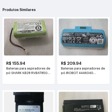
Produtos Similares
R$ 155.94
R$ 209.94
Baterias para aspiradores de
Baterias para aspiradores de
pó SHARK KB28 RVBAT850
pó IROBOT 4446040
14.8V(3000mAh)
3.6V(1950mAh/7.1Wh)