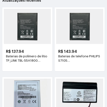
Atualizações recentes
R$ 137.94
R$ 143.94
Baterias de polímero de lítio
Baterias de telefone PHILIPS
TP_LINK TBL-55A1800
S7105
3.8V(1800mAh/6.84Wh)
3.85V(4400mAh/16.94Wh)