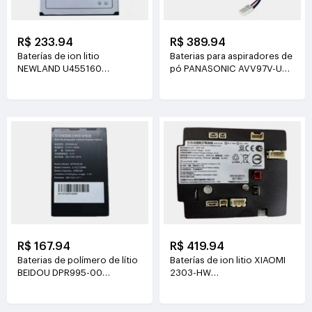
R$ 233.94
R$ 389.94
Baterías de ion litio
Baterias para aspiradores de
NEWLAND U455160
pó PANASONIC AVV97V-U3
3.8V(2000mAh/7.6Wh)
14.4V(3800mAh/55Wh)
R$ 167.94
R$ 419.94
Baterias de polímero de lítio
Baterías de ion litio XIAOMI
BEIDOU DPR995-00
2303-HW
3.7V(3200mAh/11.84Wh)
21.6V(2500mAh/54Wh)