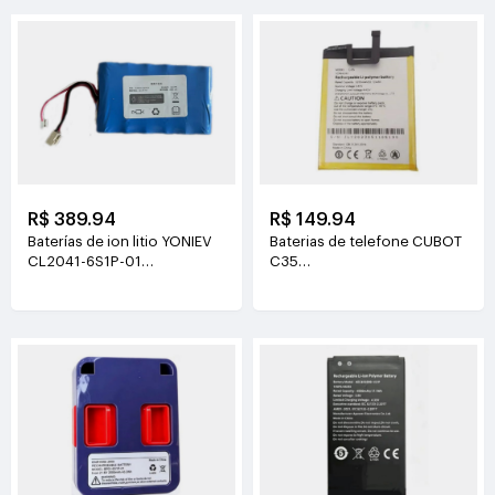
R$ 389.94
R$ 149.94
Baterías de ion litio YONIEV
Baterias de telefone CUBOT
CL2041-6S1P-01
C35
26V(2500mAh)
3.87V(5200mAh/20.124Wh)