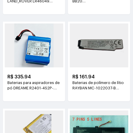
LAND_ROVER LR46049
BB20
4V(900mAh*2)
3.77V(6510mAh/24.55Wh)
R$ 335.94
R$ 161.94
Baterias para aspiradores de
Baterias de polímero de lítio
pó DREAME R2401-4S2P-
RAYBAN MC-1022037-B
XDEV 14.4V(6400mah)
3.89V(219mAh/852mWh)