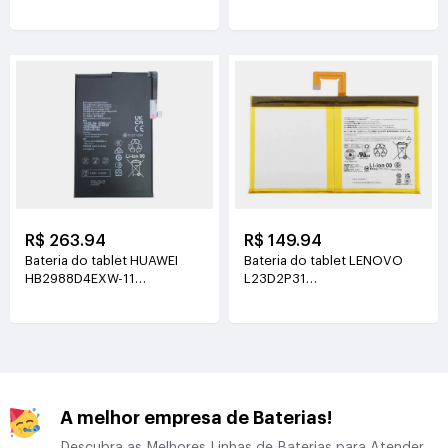
3.89V(5130mAh/19.96Wh)
3.8V(5100mAh/19.38Wh)
R$ 263.94
R$ 149.94
Bateria do tablet HUAWEI
Bateria do tablet LENOVO
HB2988D4EXW-11
L23D2P31
3.88V(6350mAh/24.64Wh)
3.91V(7040mAh/27.6Wh)
A melhor empresa de Baterias!