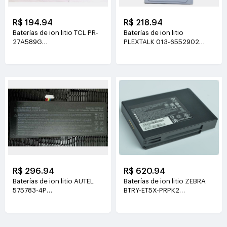
R$ 194.94
R$ 218.94
Baterías de ion litio TCL PR-
Baterías de ion litio
27A589G
PLEXTALK 013-6552902
3.8V(6500mAh/24.7WH)
3.7V(1550mAh/5.7WH)
R$ 296.94
R$ 620.94
Baterías de ion litio AUTEL
Baterías de ion litio ZEBRA
575783-4P
BTRY-ET5X-PRPK2
3.8V(15000mah/57Wh)
7.6V(3230mAh /24.54Wh)