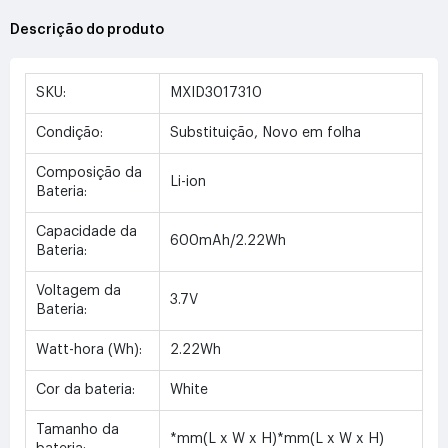
Descrição do produto
SKU:
MXID3017310
Condição:
Substituição, Novo em folha
Composição da
Li-ion
Bateria:
Capacidade da
600mAh/2.22Wh
Bateria:
Voltagem da
3.7V
Bateria:
Watt-hora (Wh):
2.22Wh
Cor da bateria:
White
Tamanho da
*mm(L x W x H)*mm(L x W x H)