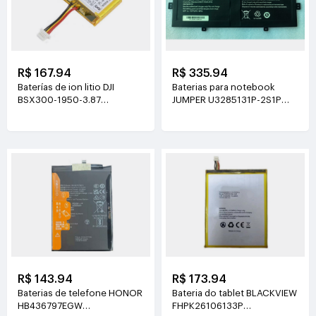
R$ 167.94
R$ 335.94
Baterías de ion litio DJI
Baterias para notebook
BSX300-1950-3.87
JUMPER U3285131P-2S1P
3.87V(1950mAh/7.55Wh)
7.6V(5000mAh)
R$ 143.94
R$ 173.94
Baterias de telefone HONOR
Bateria do tablet BLACKVIEW
HB436797EGW
FHPK26106133P