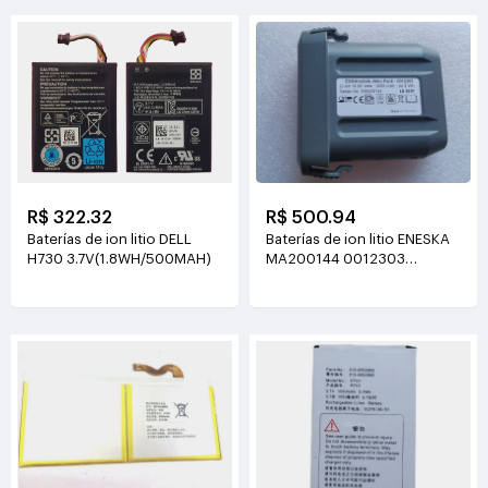
R$ 500.94
R$ 322.32
Baterías de ion litio ENESKA
Baterías de ion litio DELL
MA200144 0012303
H730 3.7V(1.8WH/500MAH)
14.8V(3000mAh/44.4Wh)