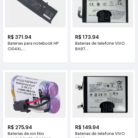
R$ 371.94
R$ 173.94
Baterias para notebook HP
Baterias de telefone VIVO
CI04XL
BA97
7.72V(8810mAh/68Wh)
3.81V(6200mAh/23.63Wh)
R$ 275.94
R$ 149.94
Baterías de ion litio
Baterias de telefone VIVO