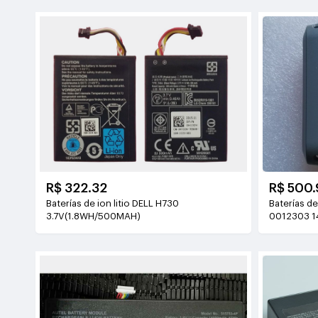
R$ 500.
R$ 322.32
Baterías d
Baterías de ion litio DELL H730
0012303 1
3.7V(1.8WH/500MAH)