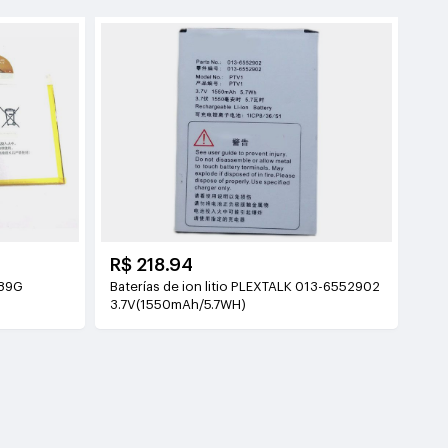
R$ 218.94
589G
Baterías de ion litio PLEXTALK 013-6552902
3.7V(1550mAh/5.7WH)