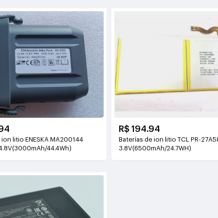
94
R$ 194.94
e ion litio ENESKA MA200144
Baterías de ion litio TCL PR-27A
4.8V(3000mAh/44.4Wh)
3.8V(6500mAh/24.7WH)