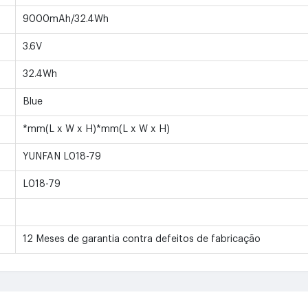
9000mAh/32.4Wh
3.6V
32.4Wh
Blue
*mm(L x W x H)*mm(L x W x H)
YUNFAN L018-79
L018-79
12 Meses de garantia contra defeitos de fabricação