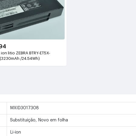
94
 ion litio ZEBRA BTRY-ET5X-
V(3230mAh /24.54Wh)
MXID3017308
Substituição, Novo em folha
Li-ion