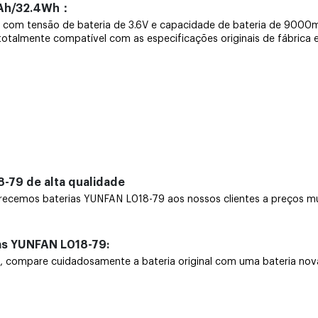
mAh/32.4Wh：
ira com tensão de bateria de 3.6V e capacidade de bateria de 90
é totalmente compatível com as especificações originais de fábrica 
-79 de alta qualidade
ecemos baterias YUNFAN L018-79 aos nossos clientes a preços mui
as YUNFAN L018-79:
ompare cuidadosamente a bateria original com uma bateria nova. C