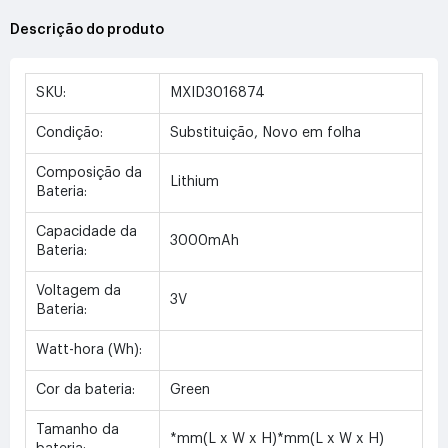
Descrição do produto
SKU:
MXID3016874
Condição:
Substituição, Novo em folha
Composição da
Lithium
Bateria:
Capacidade da
3000mAh
Bateria:
Voltagem da
3V
Bateria:
Watt-hora (Wh):
Cor da bateria:
Green
Tamanho da
*mm(L x W x H)*mm(L x W x H)