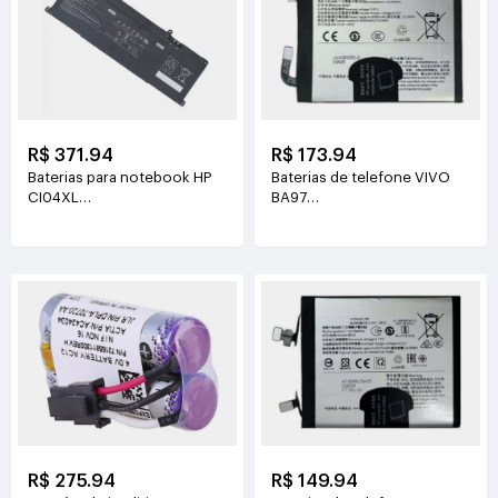
R$ 371.94
R$ 173.94
Baterias para notebook HP
Baterias de telefone VIVO
CI04XL
BA97
7.72V(8810mAh/68Wh)
3.81V(6200mAh/23.63Wh)
R$ 275.94
R$ 149.94