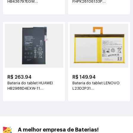
HB436797EGW
FHPK26106133P
3.89V(5130mAh/19.96Wh)
3.8V(5100mAh/19.38Wh)
R$ 263.94
R$ 149.94
Bateria do tablet HUAWEI
Bateria do tablet LENOVO
HB2988D4EXW-11
L23D2P31
3.88V(6350mAh/24.64Wh)
3.91V(7040mAh/27.6Wh)
A melhor empresa de Baterias!