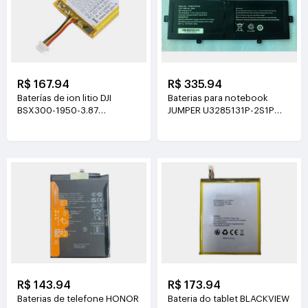
R$ 167.94
R$ 335.94
Baterías de ion litio DJI
Baterias para notebook
BSX300-1950-3.87
JUMPER U3285131P-2S1P
3.87V(1950mAh/7.55Wh)
7.6V(5000mAh)
R$ 143.94
R$ 173.94
Baterias de telefone HONOR
Bateria do tablet BLACKVIEW