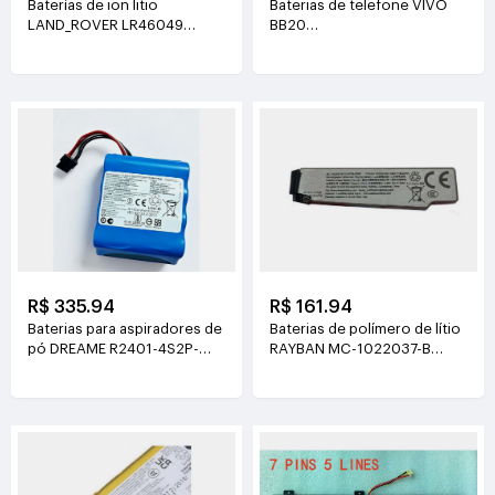
Baterías de ion litio
Baterias de telefone VIVO
LAND_ROVER LR46049
BB20
4V(900mAh*2)
3.77V(6510mAh/24.55Wh)
R$ 335.94
R$ 161.94
Baterias para aspiradores de
Baterias de polímero de lítio
pó DREAME R2401-4S2P-
RAYBAN MC-1022037-B
XDEV 14.4V(6400mah)
3.89V(219mAh/852mWh)