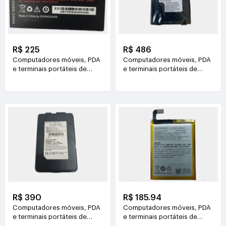
R$ 225
R$ 486
Computadores móveis, PDA
Computadores móveis, PDA
e terminais portáteis de
e terminais portáteis de
dados UROVO HBLDT50
dados DATALOGIC BT-29
3.85V(4300mAh/16.555Wh)
3.7V(5200mAh/19.24WH)
R$ 390
R$ 185.94
Computadores móveis, PDA
Computadores móveis, PDA
e terminais portáteis de
e terminais portáteis de
dados IDATA 104770
dados SF 564169