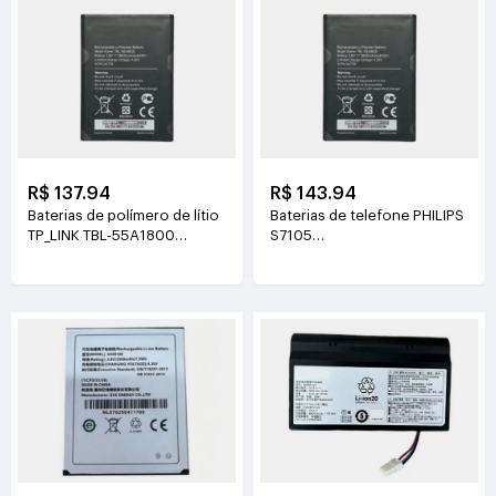
R$ 137.94
R$ 143.94
Baterias de polímero de lítio
Baterias de telefone PHILIPS
TP_LINK TBL-55A1800
S7105
3.8V(1800mAh/6.84Wh)
3.85V(4400mAh/16.94Wh)