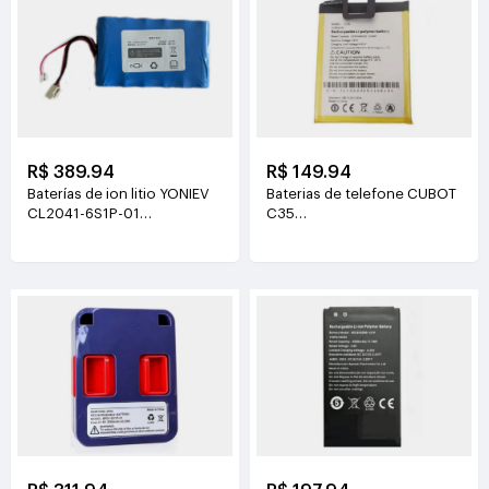
R$ 389.94
R$ 149.94
Baterías de ion litio YONIEV
Baterias de telefone CUBOT
CL2041-6S1P-01
C35
26V(2500mAh)
3.87V(5200mAh/20.124Wh)