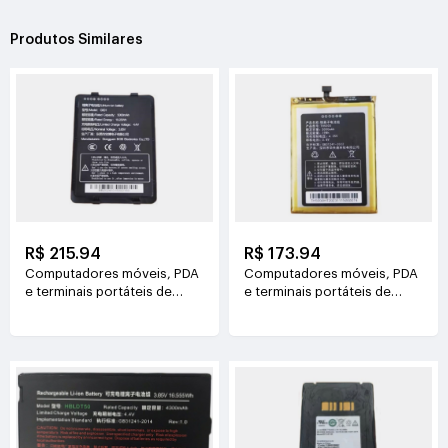
Produtos Similares
R$ 215.94
R$ 173.94
Computadores móveis, PDA
Computadores móveis, PDA
e terminais portáteis de
e terminais portáteis de
dados CHAINWAY G601
dados HIKVISION TH5000
3.85V(5000mAh/19.25Wh)
3.8V(5000mAh/19Wh)