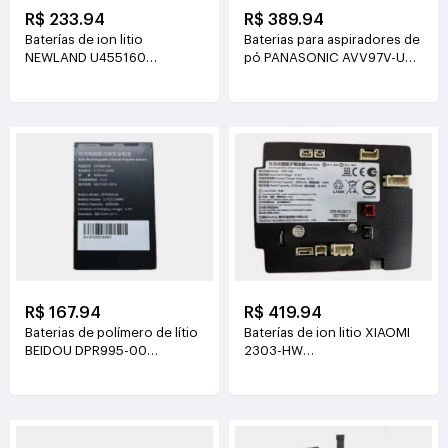
R$ 233.94
R$ 389.94
Baterías de ion litio
Baterias para aspiradores de
NEWLAND U455160
pó PANASONIC AVV97V-U3
3.8V(2000mAh/7.6Wh)
14.4V(3800mAh/55Wh)
R$ 167.94
R$ 419.94
Baterias de polímero de lítio
Baterías de ion litio XIAOMI
BEIDOU DPR995-00
2303-HW
3.7V(3200mAh/11.84Wh)
21.6V(2500mAh/54Wh)