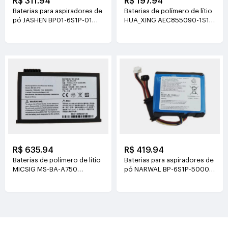
R$ 311.94
R$ 197.94
Baterias para aspiradores de
Baterias de polímero de lítio
pó JASHEN BP01-6S1P-01
HUA_XING AEC855090-1S1P
21.6V(2000mAh/43.2Wh)
3.8V(4500mAh/17.1Wh)
R$ 635.94
R$ 419.94
Baterias de polímero de lítio
Baterias para aspiradores de
MICSIG MS-BA-A750
pó NARWAL BP-6S1P-5000A
7.4V(7500mAh/55.5Wh)
21.6V(5000mAh/108Wh)