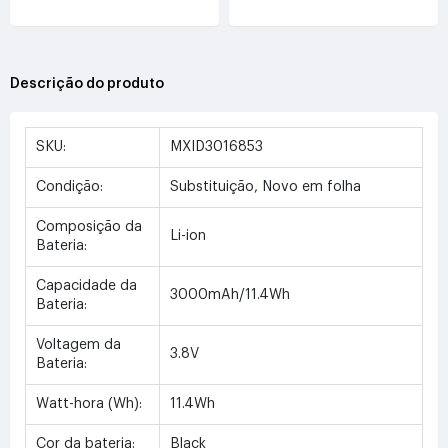
3.8V(5000mAh/19WH)
3.7V(4000mAh/14.8WH)
Descrição do produto
SKU:
MXID3016853
Condição:
Substituição, Novo em folha
Composição da
Li-ion
Bateria:
Capacidade da
3000mAh/11.4Wh
Bateria:
Voltagem da
3.8V
Bateria:
Watt-hora (Wh):
11.4Wh
Cor da bateria:
Black