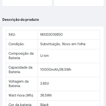
3.8V(5000mAh/19WH)
3.7V(4000mAh/14.8WH)
Descrição do produto
SKU:
MXID3016850
Condição:
Substituição, Novo em folha
Composição da
Li-ion
Bateria:
Capacidade da
10000mAh/38.5Wh
Bateria:
Voltagem da
3.85V
Bateria:
Watt-hora (Wh):
38.5Wh
Cor da bateria:
Black