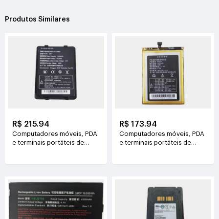
Produtos Similares
R$ 215.94
R$ 173.94
Computadores móveis, PDA
Computadores móveis, PDA
e terminais portáteis de
e terminais portáteis de
dados CHAINWAY G601
dados HIKVISION TH5000
3.85V(5000mAh/19.25Wh)
3.8V(5000mAh/19Wh)