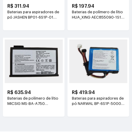
R$ 311.94
R$ 197.94
Baterias para aspiradores de
Baterias de polímero de lítio
pó JASHEN BP01-6S1P-01
HUA_XING AEC855090-1S1P
21.6V(2000mAh/43.2Wh)
3.8V(4500mAh/17.1Wh)
R$ 635.94
R$ 419.94
Baterias de polímero de lítio
Baterias para aspiradores de
MICSIG MS-BA-A750
pó NARWAL BP-6S1P-5000A
7.4V(7500mAh/55.5Wh)
21.6V(5000mAh/108Wh)