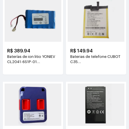
R$ 389.94
R$ 149.94
Baterías de ion litio YONIEV
Baterias de telefone CUBOT
CL2041-6S1P-01
C35
26V(2500mAh)
3.87V(5200mAh/20.124Wh)