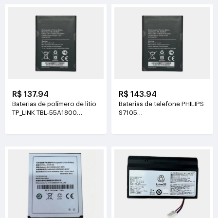
R$ 137.94
R$ 143.94
Baterias de polímero de lítio
Baterias de telefone PHILIPS
TP_LINK TBL-55A1800
S7105
3.8V(1800mAh/6.84Wh)
3.85V(4400mAh/16.94Wh)