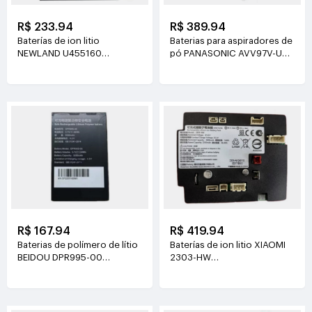
R$ 233.94
R$ 389.94
Baterías de ion litio
Baterias para aspiradores de
NEWLAND U455160
pó PANASONIC AVV97V-U3
3.8V(2000mAh/7.6Wh)
14.4V(3800mAh/55Wh)
R$ 167.94
R$ 419.94
Baterias de polímero de lítio
Baterías de ion litio XIAOMI
BEIDOU DPR995-00
2303-HW
3.7V(3200mAh/11.84Wh)
21.6V(2500mAh/54Wh)