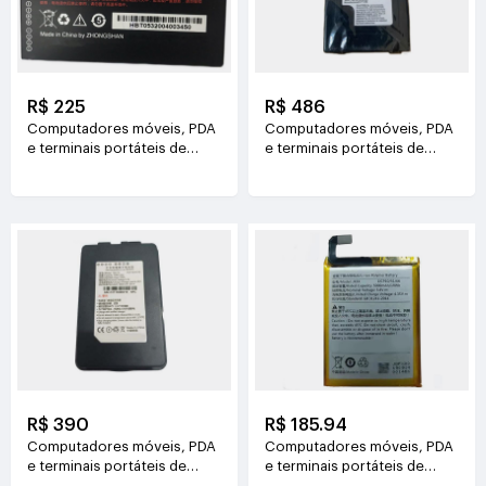
R$ 225
R$ 486
Computadores móveis, PDA
Computadores móveis, PDA
e terminais portáteis de
e terminais portáteis de
dados UROVO HBLDT50
dados DATALOGIC BT-29
3.85V(4300mAh/16.555Wh)
3.7V(5200mAh/19.24WH)
R$ 390
R$ 185.94
Computadores móveis, PDA
Computadores móveis, PDA
e terminais portáteis de
e terminais portáteis de
dados IDATA 104770
dados SF 564169