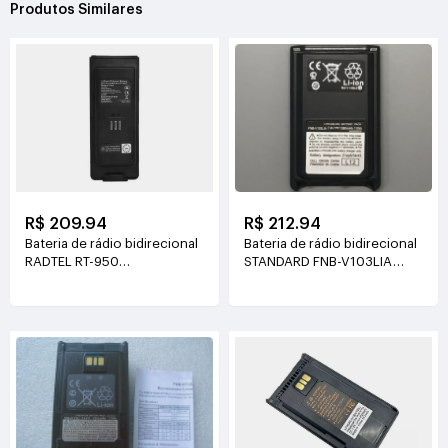
Produtos Similares
R$ 209.94
R$ 212.94
Bateria de rádio bidirecional
Bateria de rádio bidirecional
RADTEL RT-950
STANDARD FNB-V103LIA
7.4V(2600mAh/19.24Wh)
7.4V(1380mAH)