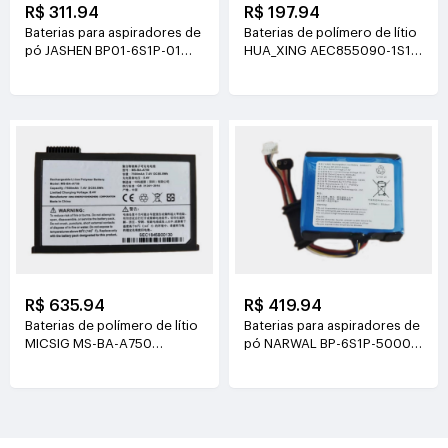
R$ 311.94
R$ 197.94
Baterias para aspiradores de
Baterias de polímero de lítio
pó JASHEN BP01-6S1P-01
HUA_XING AEC855090-1S1P
21.6V(2000mAh/43.2Wh)
3.8V(4500mAh/17.1Wh)
R$ 635.94
R$ 419.94
Baterias de polímero de lítio
Baterias para aspiradores de
MICSIG MS-BA-A750
pó NARWAL BP-6S1P-5000A
7.4V(7500mAh/55.5Wh)
21.6V(5000mAh/108Wh)