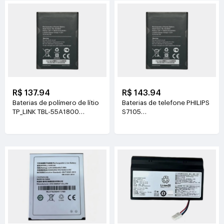
R$ 137.94
R$ 143.94
Baterias de polímero de lítio
Baterias de telefone PHILIPS
TP_LINK TBL-55A1800
S7105
3.8V(1800mAh/6.84Wh)
3.85V(4400mAh/16.94Wh)