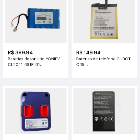
R$ 389.94
R$ 149.94
Baterías de ion litio YONIEV
Baterias de telefone CUBOT
CL2041-6S1P-01
C35
26V(2500mAh)
3.87V(5200mAh/20.124Wh)