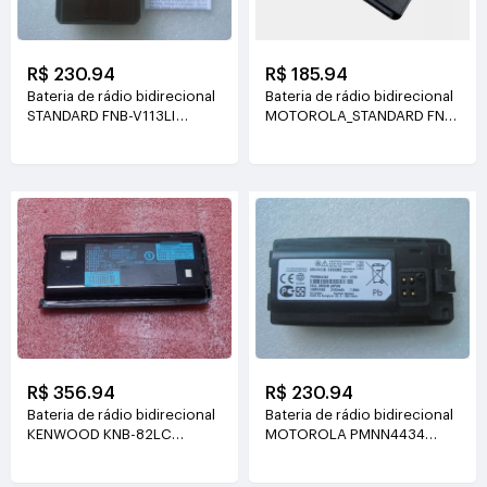
R$ 230.94
R$ 185.94
Bateria de rádio bidirecional
Bateria de rádio bidirecional
STANDARD FNB-V113LI
MOTOROLA_STANDARD FNB-
7.4V(2300mAH)
V134LI FNB-V134
7.4V(2600mah)
R$ 356.94
R$ 230.94
Bateria de rádio bidirecional
Bateria de rádio bidirecional
KENWOOD KNB-82LC
MOTOROLA PMNN4434
7.4V(1900mah/14Wh)
PMNN4434A
3.7V(2100mAh/7.8Wh)