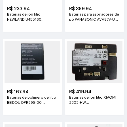
R$ 233.94
R$ 389.94
Baterías de ion litio
Baterias para aspiradores de
NEWLAND U455160
pó PANASONIC AVV97V-U3
3.8V(2000mAh/7.6Wh)
14.4V(3800mAh/55Wh)
R$ 167.94
R$ 419.94
Baterias de polímero de lítio
Baterías de ion litio XIAOMI
BEIDOU DPR995-00
2303-HW
3.7V(3200mAh/11.84Wh)
21.6V(2500mAh/54Wh)