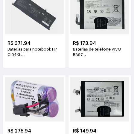
R$ 371.94
R$ 173.94
Baterias para notebook HP
Baterias de telefone VIVO
CI04XL
BA97
7.72V(8810mAh/68Wh)
3.81V(6200mAh/23.63Wh)
R$ 275.94
R$ 149.94