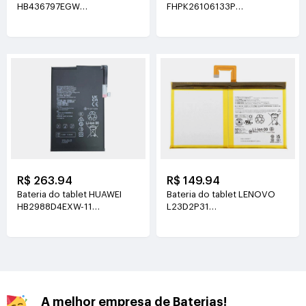
HB436797EGW
FHPK26106133P
3.89V(5130mAh/19.96Wh)
3.8V(5100mAh/19.38Wh)
R$ 263.94
R$ 149.94
Bateria do tablet HUAWEI
Bateria do tablet LENOVO
HB2988D4EXW-11
L23D2P31
3.88V(6350mAh/24.64Wh)
3.91V(7040mAh/27.6Wh)
A melhor empresa de Baterias!