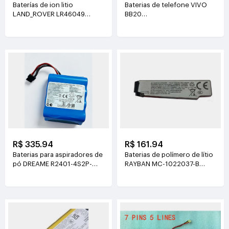
Baterías de ion litio
Baterias de telefone VIVO
LAND_ROVER LR46049
BB20
4V(900mAh*2)
3.77V(6510mAh/24.55Wh)
R$ 335.94
R$ 161.94
Baterias para aspiradores de
Baterias de polímero de lítio
pó DREAME R2401-4S2P-
RAYBAN MC-1022037-B
XDEV 14.4V(6400mah)
3.89V(219mAh/852mWh)