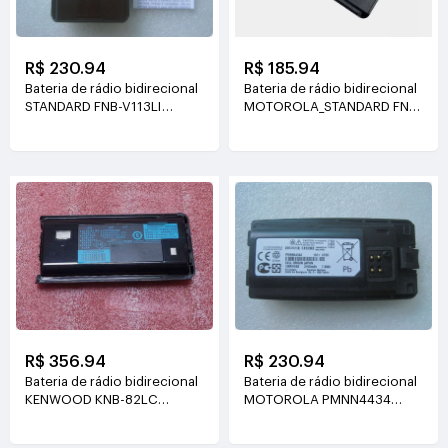
R$ 230.94
R$ 185.94
Bateria de rádio bidirecional
Bateria de rádio bidirecional
STANDARD FNB-V113LI
MOTOROLA_STANDARD FNB-
7.4V(2300mAH)
V134LI FNB-V134
7.4V(2600mah)
R$ 356.94
R$ 230.94
Bateria de rádio bidirecional
Bateria de rádio bidirecional
KENWOOD KNB-82LC
MOTOROLA PMNN4434
7.4V(1900mah/14Wh)
PMNN4434A
3.7V(2100mAh/7.8Wh)