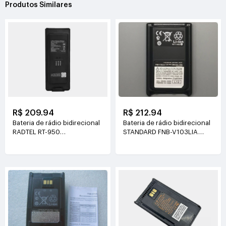
Produtos Similares
R$ 209.94
R$ 212.94
Bateria de rádio bidirecional
Bateria de rádio bidirecional
RADTEL RT-950
STANDARD FNB-V103LIA
7.4V(2600mAh/19.24Wh)
7.4V(1380mAH)