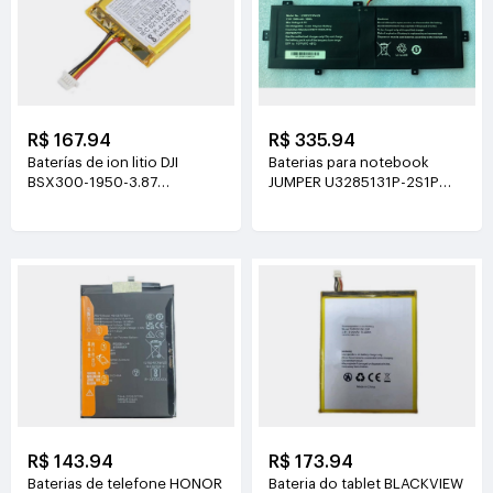
R$ 167.94
R$ 335.94
Baterías de ion litio DJI
Baterias para notebook
BSX300-1950-3.87
JUMPER U3285131P-2S1P
3.87V(1950mAh/7.55Wh)
7.6V(5000mAh)
R$ 143.94
R$ 173.94
Baterias de telefone HONOR
Bateria do tablet BLACKVIEW