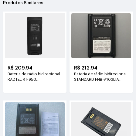
Produtos Similares
R$ 209.94
R$ 212.94
Bateria de rádio bidirecional
Bateria de rádio bidirecional
RADTEL RT-950
STANDARD FNB-V103LIA
7.4V(2600mAh/19.24Wh)
7.4V(1380mAH)