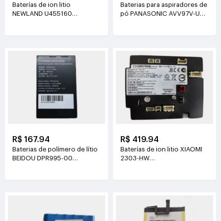
Baterías de ion litio
Baterias para aspiradores de
NEWLAND U455160
pó PANASONIC AVV97V-U3
3.8V(2000mAh/7.6Wh)
14.4V(3800mAh/55Wh)
R$ 167.94
R$ 419.94
Baterias de polímero de lítio
Baterías de ion litio XIAOMI
BEIDOU DPR995-00
2303-HW
3.7V(3200mAh/11.84Wh)
21.6V(2500mAh/54Wh)