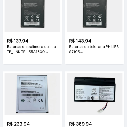
R$ 137.94
R$ 143.94
Baterias de polímero de lítio
Baterias de telefone PHILIPS
TP_LINK TBL-55A1800
S7105
3.8V(1800mAh/6.84Wh)
3.85V(4400mAh/16.94Wh)
R$ 233.94
R$ 389.94