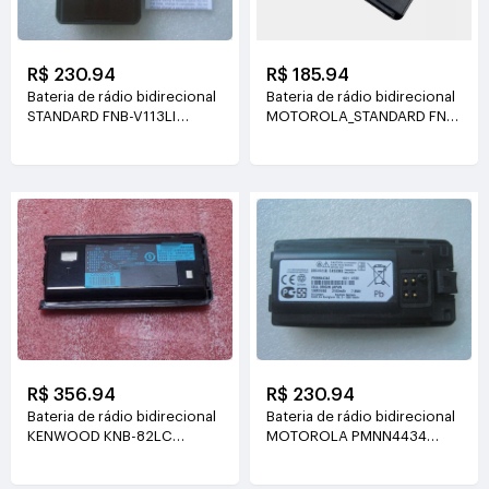
R$ 230.94
R$ 185.94
Bateria de rádio bidirecional
Bateria de rádio bidirecional
STANDARD FNB-V113LI
MOTOROLA_STANDARD FNB-
7.4V(2300mAH)
V134LI FNB-V134
7.4V(2600mah)
R$ 356.94
R$ 230.94
Bateria de rádio bidirecional
Bateria de rádio bidirecional
KENWOOD KNB-82LC
MOTOROLA PMNN4434
7.4V(1900mah/14Wh)
PMNN4434A
3.7V(2100mAh/7.8Wh)