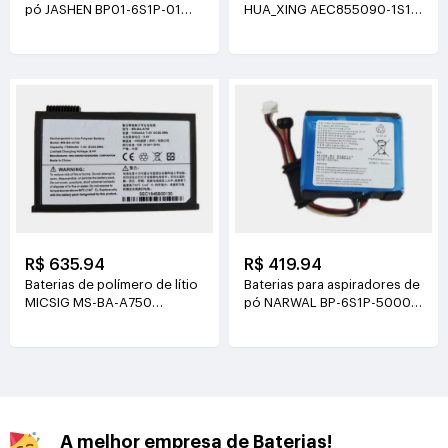
pó JASHEN BP01-6S1P-01
HUA_XING AEC855090-1S1P
21.6V(2000mAh/43.2Wh)
3.8V(4500mAh/17.1Wh)
R$ 635.94
R$ 419.94
Baterias de polímero de lítio
Baterias para aspiradores de
MICSIG MS-BA-A750
pó NARWAL BP-6S1P-5000A
7.4V(7500mAh/55.5Wh)
21.6V(5000mAh/108Wh)
A melhor empresa de Baterias!