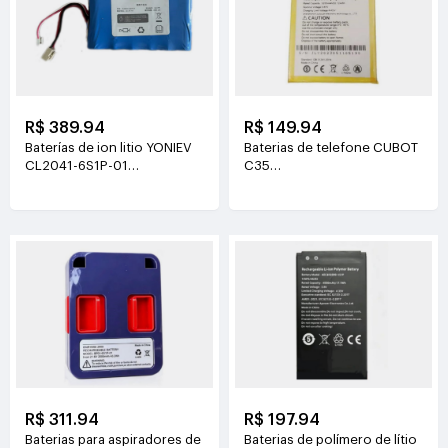
R$ 389.94
R$ 149.94
Baterías de ion litio YONIEV
Baterias de telefone CUBOT
CL2041-6S1P-01
C35
26V(2500mAh)
3.87V(5200mAh/20.124Wh)
R$ 311.94
R$ 197.94
Baterias para aspiradores de
Baterias de polímero de lítio