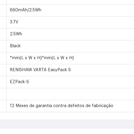
660mAh/2.5Wh
3.7V
2.5Wh
Black
*mm(L x W x H)*mm(L x W x H)
RENISHAW VARTA EasyPack S
EZPack-S
12 Meses de garantia contra defeitos de fabricação