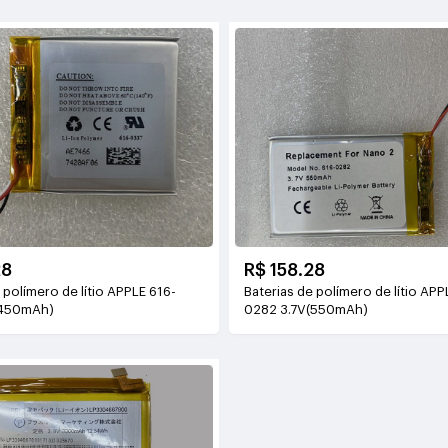
28
R$ 158.28
 polímero de lítio APPLE 616-
Baterias de polímero de lítio APP
(450mAh)
0282 3.7V(550mAh)