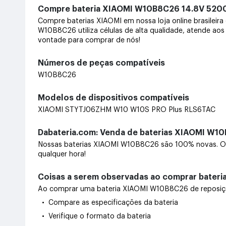
Compre bateria XIAOMI W10B8C26 14.8V 5
Compre baterias XIAOMI em nossa loja online brasilei
W10B8C26 utiliza células de alta qualidade, atende aos
vontade para comprar de nós!
Números de peças compatíveis
W10B8C26
Modelos de dispositivos compatíveis
XIAOMI STYTJ06ZHM W10 W10S PRO Plus RLS6TAC
Dabateria.com: Venda de baterias XIAOMI W10
Nossas baterias XIAOMI W10B8C26 são 100% novas. Ofe
qualquer hora!
Coisas a serem observadas ao comprar bater
Ao comprar uma bateria XIAOMI W10B8C26 de reposição,
• Compare as especificações da bateria
• Verifique o formato da bateria