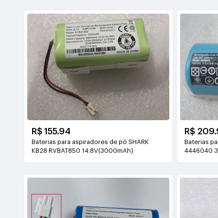
R$ 155.94
R$ 209.
Baterias para aspiradores de pó SHARK
Baterias p
KB28 RVBAT850 14.8V(3000mAh)
4446040 3