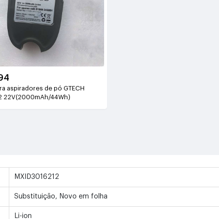
94
ara aspiradores de pó GTECH
2 22V(2000mAh/44Wh)
MXID3016212
Substituição, Novo em folha
Li-ion