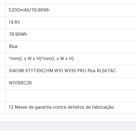
5200mAh/76.96Wh
14.8V
76.96Wh
Blue
*mm(L x W x H)*mm(L x W x H)
XIAOMI STYTJ06ZHM W10 W10S PRO Plus RLS6TAC
W10B8C26
12 Meses de garantia contra defeitos de fabricação