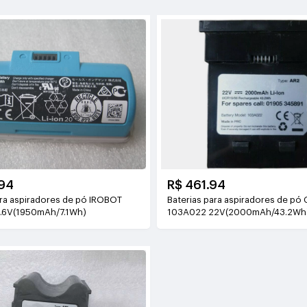
94
R$ 461.94
ara aspiradores de pó IROBOT
Baterias para aspiradores de pó
.6V(1950mAh/7.1Wh)
103A022 22V(2000mAh/43.2Wh