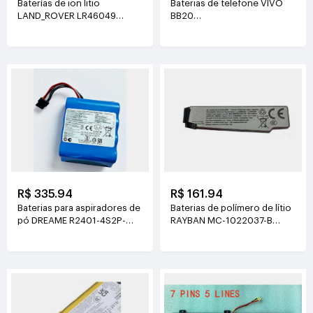
Baterías de ion litio
Baterias de telefone VIVO
LAND_ROVER LR46049
BB20
4V(900mAh*2)
3.77V(6510mAh/24.55Wh)
R$ 335.94
R$ 161.94
Baterias para aspiradores de
Baterias de polímero de lítio
pó DREAME R2401-4S2P-
RAYBAN MC-1022037-B
XDEV 14.4V(6400mah)
3.89V(219mAh/852mWh)