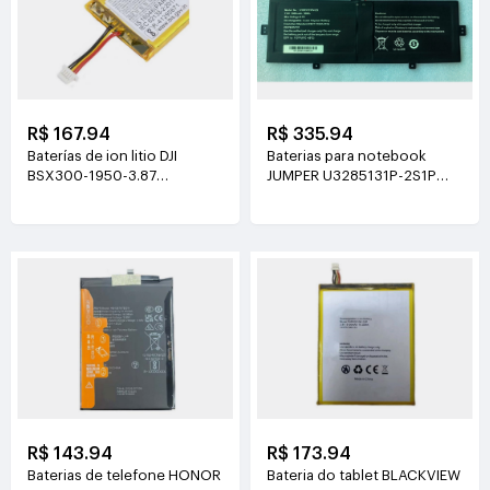
R$ 167.94
R$ 335.94
Baterías de ion litio DJI
Baterias para notebook
BSX300-1950-3.87
JUMPER U3285131P-2S1P
3.87V(1950mAh/7.55Wh)
7.6V(5000mAh)
R$ 143.94
R$ 173.94
Baterias de telefone HONOR
Bateria do tablet BLACKVIEW