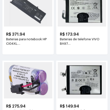
R$ 371.94
R$ 173.94
Baterias para notebook HP
Baterias de telefone VIVO
CI04XL
BA97
7.72V(8810mAh/68Wh)
3.81V(6200mAh/23.63Wh)
R$ 275.94
R$ 149.94