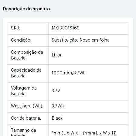
Descrição do produto
SKU:
MXID3016169
Condição:
Substituição, Novo em folha
Composição da
Li-ion
Bateria:
Capacidade da
1000mAh/3.7Wh
Bateria:
Voltagem da
3.7V
Bateria:
Watt-hora (Wh):
3.7Wh
Cor da bateria:
Black
Tamanho da
*mm(L x W x H)*mm(L x W x H)