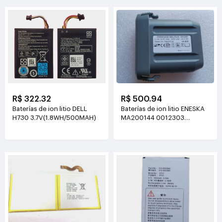
R$ 500.94
R$ 322.32
Baterías de ion litio ENESKA
Baterías de ion litio DELL
MA200144 0012303
H730 3.7V(1.8WH/500MAH)
14.8V(3000mAh/44.4Wh)