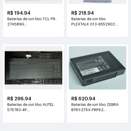
R$ 194.94
R$ 218.94
Baterías de ion litio TCL PR-
Baterías de ion litio
27A589G
PLEXTALK 013-6552902
3.8V(6500mAh/24.7WH)
3.7V(1550mAh/5.7WH)
R$ 296.94
R$ 620.94
Baterías de ion litio AUTEL
Baterías de ion litio ZEBRA
575783-4P
BTRY-ET5X-PRPK2
3.8V(15000mah/57Wh)
7.6V(3230mAh /24.54Wh)