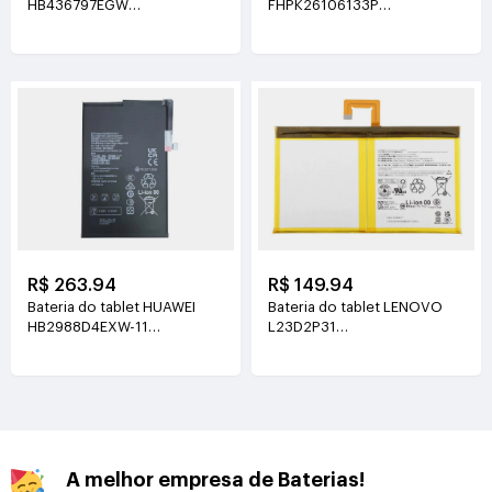
HB436797EGW
FHPK26106133P
3.89V(5130mAh/19.96Wh)
3.8V(5100mAh/19.38Wh)
R$ 263.94
R$ 149.94
Bateria do tablet HUAWEI
Bateria do tablet LENOVO
HB2988D4EXW-11
L23D2P31
3.88V(6350mAh/24.64Wh)
3.91V(7040mAh/27.6Wh)
A melhor empresa de Baterias!