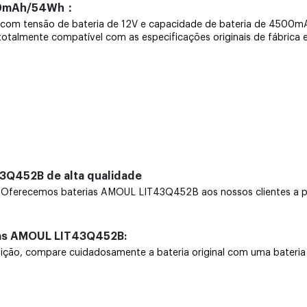
500mAh/54Wh：
ira com tensão de bateria de 12V e capacidade de bateria de 4
é totalmente compatível com as especificações originais de fábrica 
3Q452B de alta qualidade
ferecemos baterias AMOUL LIT43Q452B aos nossos clientes a pre
ias AMOUL LIT43Q452B:
, compare cuidadosamente a bateria original com uma bateria nov