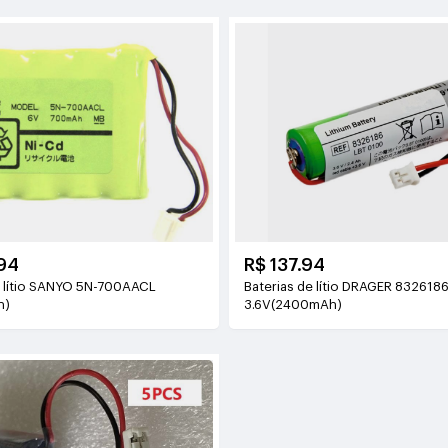
94
R$ 137.94
e lítio SANYO 5N-700AACL
Baterias de lítio DRAGER 832618
h)
3.6V(2400mAh)