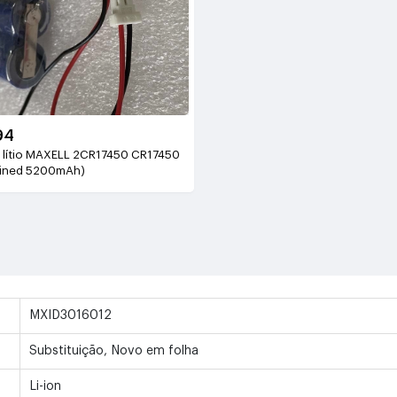
94
e lítio MAXELL 2CR17450 CR17450
ined 5200mAh)
MXID3016012
Substituição, Novo em folha
Li-ion