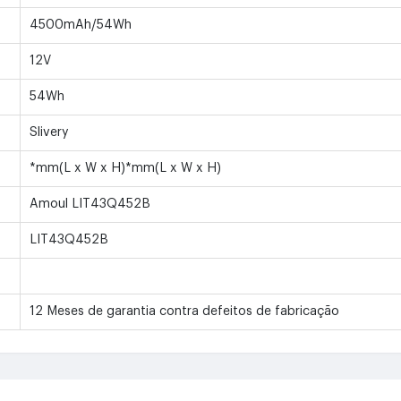
4500mAh/54Wh
12V
54Wh
Slivery
*mm(L x W x H)*mm(L x W x H)
Amoul LIT43Q452B
LIT43Q452B
12 Meses de garantia contra defeitos de fabricação