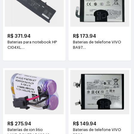
R$ 371.94
R$ 173.94
Baterias para notebook HP
Baterias de telefone VIVO
CI04XL
BA97
7.72V(8810mAh/68Wh)
3.81V(6200mAh/23.63Wh)
R$ 275.94
R$ 149.94
Baterías de ion litio
Baterias de telefone VIVO