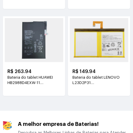
3.89V(5130mAh/19.96Wh)
3.8V(5100mAh/19.38Wh)
R$ 263.94
R$ 149.94
Bateria do tablet HUAWEI
Bateria do tablet LENOVO
HB2988D4EXW-11
L23D2P31
3.88V(6350mAh/24.64Wh)
3.91V(7040mAh/27.6Wh)
A melhor empresa de Baterias!