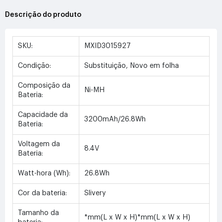
Descrição do produto
SKU:
MXID3015927
Condição:
Substituição, Novo em folha
Composição da
Ni-MH
Bateria:
Capacidade da
3200mAh/26.8Wh
Bateria:
Voltagem da
8.4V
Bateria:
Watt-hora (Wh):
26.8Wh
Cor da bateria:
Slivery
Tamanho da
*mm(L x W x H)*mm(L x W x H)