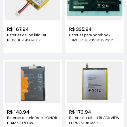
R$ 167.94
R$ 335.94
Baterías de ion litio DJI
Baterias para notebook
BSX300-1950-3.87
JUMPER U3285131P-2S1P
3.87V(1950mAh/7.55Wh)
7.6V(5000mAh)
R$ 143.94
R$ 173.94
Baterias de telefone HONOR
Bateria do tablet BLACKVIEW
HB436797EGW
FHPK26106133P