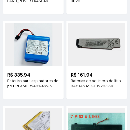
LAND_ROVER LR46049
BB20
4V(900mAh*2)
3.77V(6510mAh/24.55Wh)
R$ 335.94
R$ 161.94
Baterias para aspiradores de
Baterias de polímero de lítio
pó DREAME R2401-4S2P-
RAYBAN MC-1022037-B
XDEV 14.4V(6400mah)
3.89V(219mAh/852mWh)