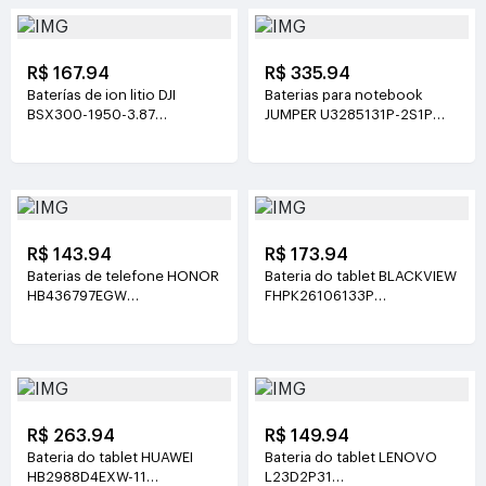
R$ 167.94
R$ 335.94
Baterías de ion litio DJI
Baterias para notebook
BSX300-1950-3.87
JUMPER U3285131P-2S1P
3.87V(1950mAh/7.55Wh)
7.6V(5000mAh)
R$ 143.94
R$ 173.94
Baterias de telefone HONOR
Bateria do tablet BLACKVIEW
HB436797EGW
FHPK26106133P
3.89V(5130mAh/19.96Wh)
3.8V(5100mAh/19.38Wh)
R$ 263.94
R$ 149.94
Bateria do tablet HUAWEI
Bateria do tablet LENOVO
HB2988D4EXW-11
L23D2P31