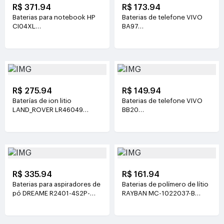
R$ 371.94
R$ 173.94
Baterias para notebook HP
Baterias de telefone VIVO
CI04XL
BA97
7.72V(8810mAh/68Wh)
3.81V(6200mAh/23.63Wh)
R$ 275.94
R$ 149.94
Baterías de ion litio
Baterias de telefone VIVO
LAND_ROVER LR46049
BB20
4V(900mAh*2)
3.77V(6510mAh/24.55Wh)
R$ 335.94
R$ 161.94
Baterias para aspiradores de
Baterias de polímero de lítio
pó DREAME R2401-4S2P-
RAYBAN MC-1022037-B
XDEV 14.4V(6400mah)
3.89V(219mAh/852mWh)