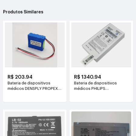
Produtos Similares
R$ 203.94
R$ 1340.94
Bateria de dispositivos
Bateria de dispositivos
médicos DENSPLY PROPEX-
médicos PHILIPS
X-SMART 12V(1000mAh)
989803190371 4ICR19/66-2
14.8V(5.0Ah/74Wh)