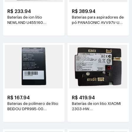
R$ 233.94
R$ 389.94
Baterías de ion litio
Baterias para aspiradores de
NEWLAND U455160
pó PANASONIC AVV97V-U3
3.8V(2000mAh/7.6Wh)
14.4V(3800mAh/55Wh)
R$ 167.94
R$ 419.94
Baterias de polímero de lítio
Baterías de ion litio XIAOMI
BEIDOU DPR995-00
2303-HW
3.7V(3200mAh/11.84Wh)
21.6V(2500mAh/54Wh)