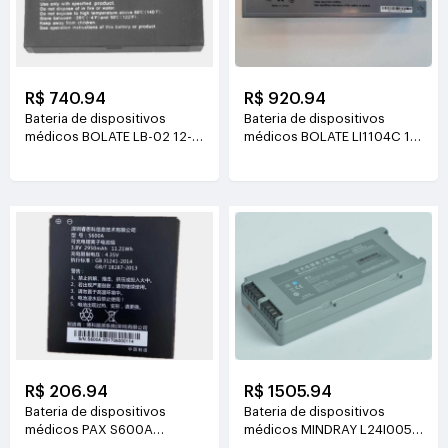
R$ 740.94
R$ 920.94
Bateria de dispositivos
Bateria de dispositivos
médicos BOLATE LB-02 12-
médicos BOLATE LI1104C 12-
100-0001 3.4V(1800mAh)
100-0006 11.1V(4000mAh)
R$ 206.94
R$ 1505.94
Bateria de dispositivos
Bateria de dispositivos
médicos PAX S600A
médicos MINDRAY L24I005A
3.8V(2950mAh 11.21Wh)
14.4V(5600mAh)