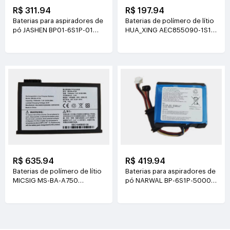
R$ 311.94
R$ 197.94
Baterias para aspiradores de
Baterias de polímero de lítio
pó JASHEN BP01-6S1P-01
HUA_XING AEC855090-1S1P
21.6V(2000mAh/43.2Wh)
3.8V(4500mAh/17.1Wh)
R$ 635.94
R$ 419.94
Baterias de polímero de lítio
Baterias para aspiradores de
MICSIG MS-BA-A750
pó NARWAL BP-6S1P-5000A
7.4V(7500mAh/55.5Wh)
21.6V(5000mAh/108Wh)