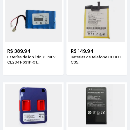
R$ 389.94
R$ 149.94
Baterías de ion litio YONIEV
Baterias de telefone CUBOT
CL2041-6S1P-01
C35
26V(2500mAh)
3.87V(5200mAh/20.124Wh)