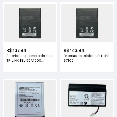
R$ 137.94
R$ 143.94
Baterias de polímero de lítio
Baterias de telefone PHILIPS
TP_LINK TBL-55A1800
S7105
3.8V(1800mAh/6.84Wh)
3.85V(4400mAh/16.94Wh)