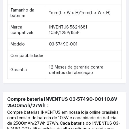
Tamanho da
*mm(L x W x H)*mm(L x W x H)
bateria:
Marca
INVENTUS 5824881
compatível:
105P/125P/155P
Modelo:
03-57490-001
Compatibilidade:
12 Meses de garantia contra
Garantia:
defeitos de fabricação
Compre bateria INVENTUS 03-57490-001 10.8V
2500mAh/27Wh：
Compre baterias INVENTUS em nossa loja online brasileira
com tensão de bateria de 10.8V e capacidade de bateria
de 2500mAh/27Wh 27Wh. Cada bateria do INVENTUS 03-
57490-001 utiliza células de alta qualidade, atende aos