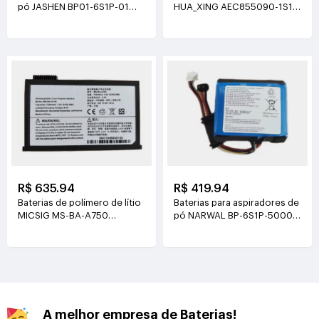
pó JASHEN BP01-6S1P-01
HUA_XING AEC855090-1S1P
21.6V(2000mAh/43.2Wh)
3.8V(4500mAh/17.1Wh)
R$ 635.94
R$ 419.94
Baterias de polímero de lítio
Baterias para aspiradores de
MICSIG MS-BA-A750
pó NARWAL BP-6S1P-5000A
7.4V(7500mAh/55.5Wh)
21.6V(5000mAh/108Wh)
A melhor empresa de Baterias!