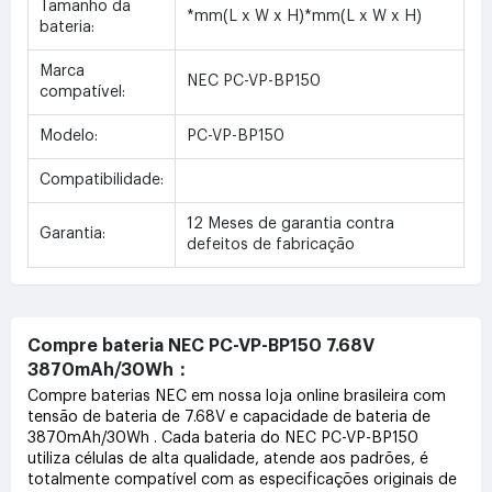
Tamanho da
*mm(L x W x H)*mm(L x W x H)
bateria:
Marca
NEC PC-VP-BP150
compatível:
Modelo:
PC-VP-BP150
Compatibilidade:
12 Meses de garantia contra
Garantia:
defeitos de fabricação
Compre bateria NEC PC-VP-BP150 7.68V
3870mAh/30Wh：
Compre baterias NEC em nossa loja online brasileira com
tensão de bateria de 7.68V e capacidade de bateria de
3870mAh/30Wh . Cada bateria do NEC PC-VP-BP150
utiliza células de alta qualidade, atende aos padrões, é
totalmente compatível com as especificações originais de