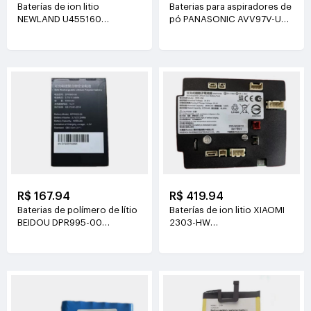
Baterías de ion litio
Baterias para aspiradores de
NEWLAND U455160
pó PANASONIC AVV97V-U3
3.8V(2000mAh/7.6Wh)
14.4V(3800mAh/55Wh)
R$ 167.94
R$ 419.94
Baterias de polímero de lítio
Baterías de ion litio XIAOMI
BEIDOU DPR995-00
2303-HW
3.7V(3200mAh/11.84Wh)
21.6V(2500mAh/54Wh)