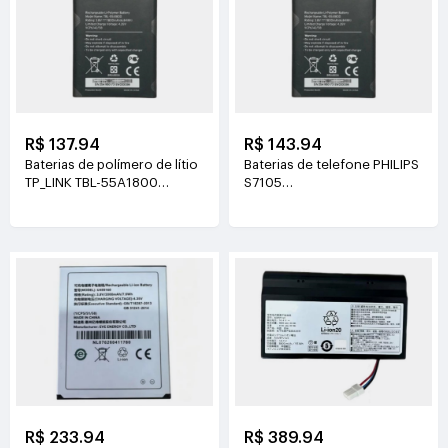
R$ 137.94
R$ 143.94
Baterias de polímero de lítio
Baterias de telefone PHILIPS
TP_LINK TBL-55A1800
S7105
3.8V(1800mAh/6.84Wh)
3.85V(4400mAh/16.94Wh)
R$ 233.94
R$ 389.94