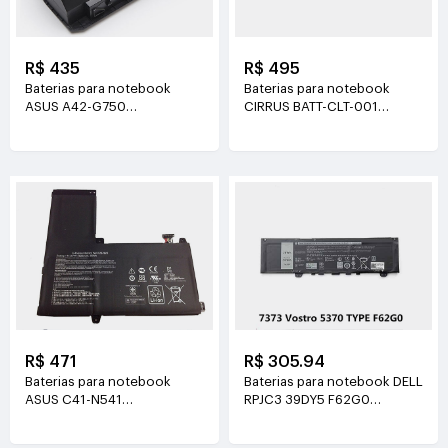
R$ 435
R$ 495
Baterias para notebook
Baterias para notebook
ASUS A42-G750
CIRRUS BATT-CLT-001
15V(5900mAh/88WH)
11.1V(5200mah/57.75wh)
R$ 471
R$ 305.94
Baterias para notebook
Baterias para notebook DELL
ASUS C41-N541
RPJC3 39DY5 F62G0
14.8V(4520mAh/66Wh)
11.4V(3166mAh/38Wh)