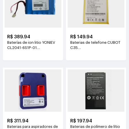
R$ 389.94
R$ 149.94
Baterías de ion litio YONIEV
Baterias de telefone CUBOT
CL2041-6S1P-01
C35
26V(2500mAh)
3.87V(5200mAh/20.124Wh)
R$ 311.94
R$ 197.94
Baterias para aspiradores de
Baterias de polímero de lítio