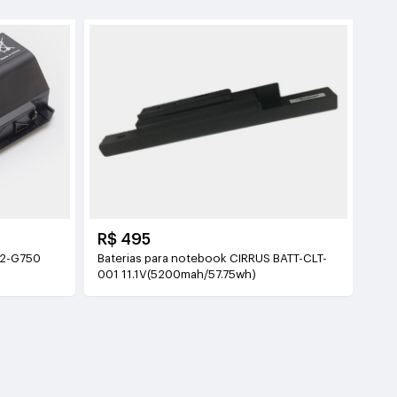
R$ 495
42-G750
Baterias para notebook CIRRUS BATT-CLT-
001 11.1V(5200mah/57.75wh)