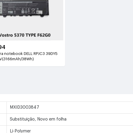
94
ara notebook DELL RPJC3 39DY5
4V(3166mAh/38Wh)
MXID3003847
Substituição, Novo em folha
Li-Polymer