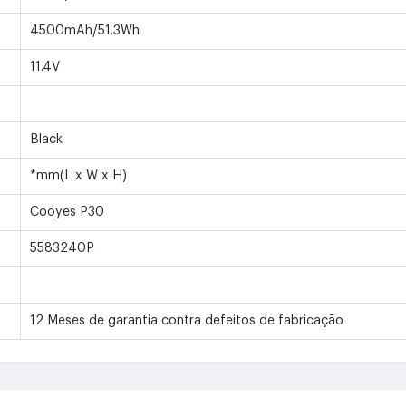
4500mAh/51.3Wh
11.4V
Black
*mm(L x W x H)
Cooyes P30
5583240P
12 Meses de garantia contra defeitos de fabricação